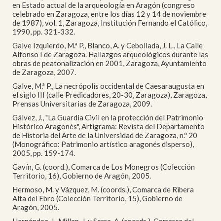
en Estado actual de la arqueología en Aragón (congreso
celebrado en Zaragoza, entre los días 12 y 14 de noviembre
de 1987), vol. 1, Zaragoza, Institución Fernando el Católico,
1990, pp. 321-332.
Galve Izquierdo, M.ª P., Blanco, A. y Cebollada, J. L., La Calle
Alfonso I de Zaragoza. Hallazgos arqueológicos durante las
obras de peatonalización en 2001, Zaragoza, Ayuntamiento
de Zaragoza, 2007.
Galve, M.ª P., La necrópolis occidental de Caesaraugusta en
el siglo III (calle Predicadores, 20-30, Zaragoza), Zaragoza,
Prensas Universitarias de Zaragoza, 2009.
Gálvez, J., "La Guardia Civil en la protección del Patrimonio
Histórico Aragonés", Artigrama: Revista del Departamento
de Historia del Arte de la Universidad de Zaragoza, n.º 20
(Monográfico: Patrimonio artístico aragonés disperso),
2005, pp. 159-174.
Gavín, G. (coord.), Comarca de Los Monegros (Colección
Territorio, 16), Gobierno de Aragón, 2005.
Hermoso, M. y Vázquez, M. (coords.), Comarca de Ribera
Alta del Ebro (Colección Territorio, 15), Gobierno de
Aragón, 2005.