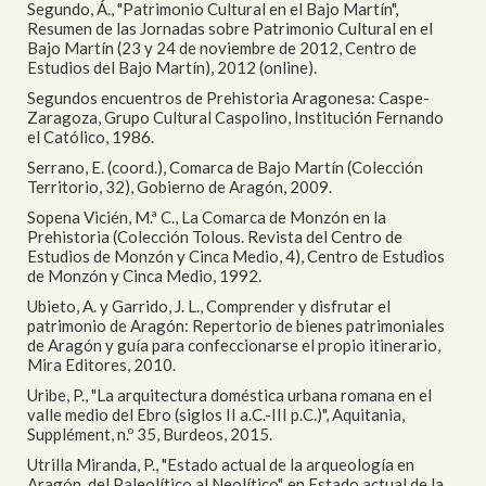
Segundo, Á., "Patrimonio Cultural en el Bajo Martín",
Resumen de las Jornadas sobre Patrimonio Cultural en el
Bajo Martín (23 y 24 de noviembre de 2012, Centro de
Estudios del Bajo Martín), 2012 (online).
Segundos encuentros de Prehistoria Aragonesa: Caspe-
Zaragoza, Grupo Cultural Caspolino, Institución Fernando
el Católico, 1986.
Serrano, E. (coord.), Comarca de Bajo Martín (Colección
Territorio, 32), Gobierno de Aragón, 2009.
Sopena Vicién, M.ª C., La Comarca de Monzón en la
Prehistoria (Colección Tolous. Revista del Centro de
Estudios de Monzón y Cinca Medio, 4), Centro de Estudios
de Monzón y Cinca Medio, 1992.
Ubieto, A. y Garrido, J. L., Comprender y disfrutar el
patrimonio de Aragón: Repertorio de bienes patrimoniales
de Aragón y guía para confeccionarse el propio itinerario,
Mira Editores, 2010.
Uribe, P., "La arquitectura doméstica urbana romana en el
valle medio del Ebro (siglos II a.C.-III p.C.)", Aquitania,
Supplément, n.º 35, Burdeos, 2015.
Utrilla Miranda, P., "Estado actual de la arqueología en
Aragón, del Paleolítico al Neolítico", en Estado actual de la