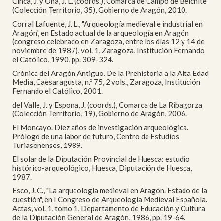
Cinca, J. y Ona, J. L. (coords.), Comarca de Campo de Belchite
(Colección Territorio, 35), Gobierno de Aragón, 2010.
Corral Lafuente, J. L., "Arqueología medieval e industrial en
Aragón", en Estado actual de la arqueología en Aragón
(congreso celebrado en Zaragoza, entre los días 12 y 14 de
noviembre de 1987), vol. 1, Zaragoza, Institución Fernando
el Católico, 1990, pp. 309-324.
Crónica del Aragón Antiguo. De la Prehistoria a la Alta Edad
Media, Caesaragusta, n.º 75, 2 vols., Zaragoza, Institución
Fernando el Católico, 2001.
del Valle, J. y Espona, J. (coords.), Comarca de La Ribagorza
(Colección Territorio, 19), Gobierno de Aragón, 2006.
El Moncayo. Diez años de investigación arqueológica.
Prólogo de una labor de futuro, Centro de Estudios
Turiasonenses, 1989.
El solar de la Diputación Provincial de Huesca: estudio
histórico-arqueológico, Huesca, Diputación de Huesca,
1987.
Esco, J. C., "La arqueología medieval en Aragón. Estado de la
cuestión", en I Congreso de Arqueología Medieval Española.
Actas, vol. 1, tomo 1, Departamento de Educación y Cultura
de la Diputación General de Aragón, 1986, pp. 19-64.