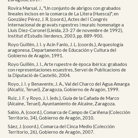
Rovira Marsal, J., "Un conjunto de abrigos con grabados
lineales incisos en la comarca de La Litera (Huesca)", en
González Pérez, J. R. (coord.), Actes del I Congrés
Internacional de gravats rupestres i murals: homenatge a
Lluís Díez-Coronel (Lleida, 23-27 de novembre de 1992),
Institut d'Estudis Ilerdencs, 2003, pp. 889-900.
Royo Guillén, J. I. y Acín Fanlo, J. L. (coords.), Arqueología
aragonesa, Departamento de Educación y Cultura del
Gobierno de Aragón, 1991.
Royo Guillén, J. I., Arte rupestre de época ibérica: grabados
con representaciones ecuestres, Servei de Publicacions de
la Diputació de Castellò, 2004.
Royo, J. I. y Benavente, J. A., Val del Charco del Agua Amarga
(Alcañiz, Teruel), Zaragoza, Gobierno de Aragón, 1999.
Ruiz, J. F. y Royo, J. I. (eds.), Guía de la Cañada de Marco
(Alcaine, Teruel), Ayuntamiento de Alcaine, Zaragoza.
Sabio, A. (coord.), Comarca de Campo de Cariñena (Colección
Territorio, 34), Gobierno de Aragón, 2010.
Sáez, J. (coord.), Comarca del Cinca Medio (Colección
Territorio, 26), Gobierno de Aragón, 2007.