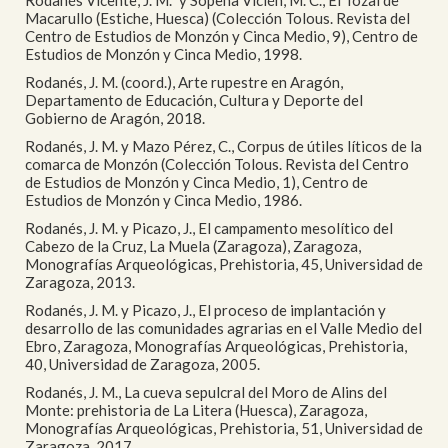
Rodanés Vicente, J. M.ª y Sopena Vicién, M. C., El Tozal de
Macarullo (Estiche, Huesca) (Colección Tolous. Revista del
Centro de Estudios de Monzón y Cinca Medio, 9), Centro de
Estudios de Monzón y Cinca Medio, 1998.
Rodanés, J. M. (coord.), Arte rupestre en Aragón,
Departamento de Educación, Cultura y Deporte del
Gobierno de Aragón, 2018.
Rodanés, J. M. y Mazo Pérez, C., Corpus de útiles líticos de la
comarca de Monzón (Colección Tolous. Revista del Centro
de Estudios de Monzón y Cinca Medio, 1), Centro de
Estudios de Monzón y Cinca Medio, 1986.
Rodanés, J. M. y Picazo, J., El campamento mesolítico del
Cabezo de la Cruz, La Muela (Zaragoza), Zaragoza,
Monografías Arqueológicas, Prehistoria, 45, Universidad de
Zaragoza, 2013.
Rodanés, J. M. y Picazo, J., El proceso de implantación y
desarrollo de las comunidades agrarias en el Valle Medio del
Ebro, Zaragoza, Monografías Arqueológicas, Prehistoria,
40, Universidad de Zaragoza, 2005.
Rodanés, J. M., La cueva sepulcral del Moro de Alins del
Monte: prehistoria de La Litera (Huesca), Zaragoza,
Monografías Arqueológicas, Prehistoria, 51, Universidad de
Zaragoza, 2017.