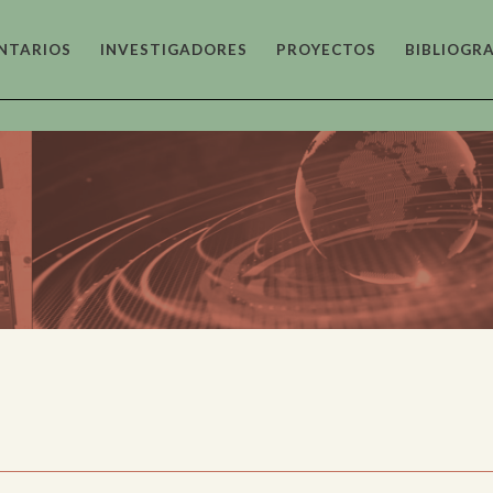
NTARIOS
INVESTIGADORES
PROYECTOS
BIBLIOGRA
hivístico y
Arqueológico
Arquitec
cumental
ístico
Audiovisual y
Bibliotec
Fotográfico
Bibliográ
ntífico-Técnico e
Emigrado y Exiliado
Epigráfic
ustrial
Numismá
ográfico y
Histórico e
Lingüísti
nológico
Historiográfico
Literario
ares de la
Museos y
Musical