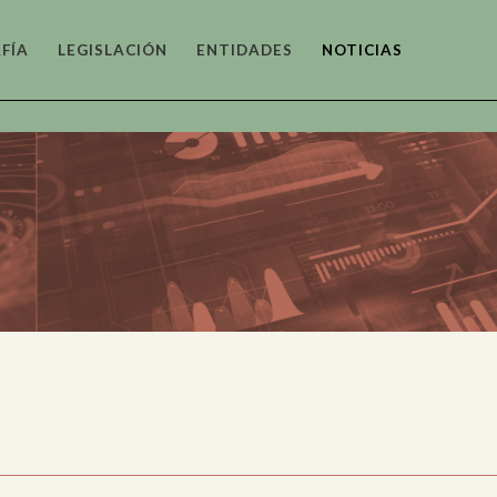
FÍA
LEGISLACIÓN
ENTIDADES
NOTICIAS
tónico
as y
fico
o y
tico
co y