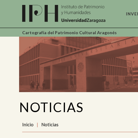
INVE
Cartografía del Patrimonio Cultural Aragonés
Arc
Do
Art
Cie
Ind
NOTICIAS
Etn
Et
Inicio
|
Noticias
Lug