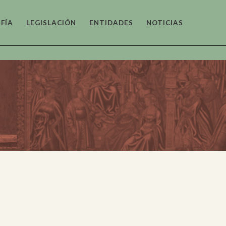
FÍA
LEGISLACIÓN
ENTIDADES
NOTICIAS
tónico
as y
fico
o y
tico
co y