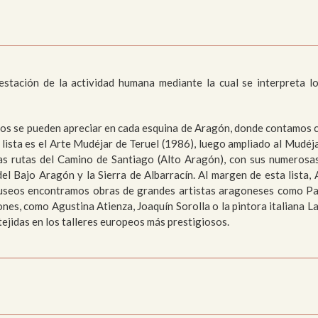
moria
Colecciones
sajístico y
Paleontológico
anístico
estación de la actividad humana mediante la cual se interpreta lo
icos se pueden apreciar en cada esquina de Aragón, donde contamos
a lista es el Arte Mudéjar de Teruel (1986), luego ampliado al Mu
as rutas del Camino de Santiago (Alto Aragón), con sus numerosas
el Bajo Aragón y la Sierra de Albarracín. Al margen de esta lista, 
 museos encontramos obras de grandes artistas aragoneses como Pa
ones, como Agustina Atienza, Joaquín Sorolla o la pintora italiana L
ejidas en los talleres europeos más prestigiosos.