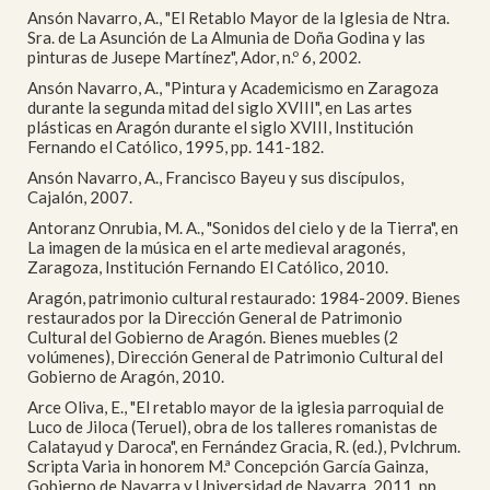
Ansón Navarro, A., "El Retablo Mayor de la Iglesia de Ntra.
Sra. de La Asunción de La Almunia de Doña Godina y las
pinturas de Jusepe Martínez", Ador, n.º 6, 2002.
Ansón Navarro, A., "Pintura y Academicismo en Zaragoza
durante la segunda mitad del siglo XVIII", en Las artes
plásticas en Aragón durante el siglo XVIII, Institución
Fernando el Católico, 1995, pp. 141-182.
Ansón Navarro, A., Francisco Bayeu y sus discípulos,
Cajalón, 2007.
Antoranz Onrubia, M. A., "Sonidos del cielo y de la Tierra", en
La imagen de la música en el arte medieval aragonés,
Zaragoza, Institución Fernando El Católico, 2010.
Aragón, patrimonio cultural restaurado: 1984-2009. Bienes
restaurados por la Dirección General de Patrimonio
Cultural del Gobierno de Aragón. Bienes muebles (2
volúmenes), Dirección General de Patrimonio Cultural del
Gobierno de Aragón, 2010.
Arce Oliva, E., "El retablo mayor de la iglesia parroquial de
Luco de Jiloca (Teruel), obra de los talleres romanistas de
Calatayud y Daroca", en Fernández Gracia, R. (ed.), Pvlchrum.
Scripta Varia in honorem M.ª Concepción García Gainza,
Gobierno de Navarra y Universidad de Navarra, 2011, pp.