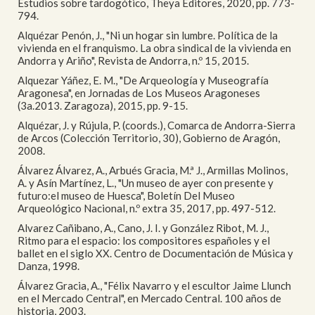
Estudios sobre tardogótico, Theya Editores, 2020, pp. 773-
794.
Alquézar Penón, J., "Ni un hogar sin lumbre. Política de la
vivienda en el franquismo. La obra sindical de la vivienda en
Andorra y Ariño", Revista de Andorra, n.º 15, 2015.
Alquezar Yáñez, E. M., "De Arqueología y Museografía
Aragonesa", en Jornadas de Los Museos Aragoneses
(3a.2013. Zaragoza), 2015, pp. 9-15.
Alquézar, J. y Rújula, P. (coords.), Comarca de Andorra-Sierra
de Arcos (Colección Territorio, 30), Gobierno de Aragón,
2008.
Álvarez Álvarez, A., Arbués Gracia, M.ª J., Armillas Molinos,
A. y Asín Martínez, L., "Un museo de ayer con presente y
futuro:el museo de Huesca", Boletín Del Museo
Arqueológico Nacional, n.º extra 35, 2017, pp. 497-512.
Alvarez Cañibano, A., Cano, J. I. y González Ribot, M. J.,
Ritmo para el espacio: los compositores españoles y el
ballet en el siglo XX. Centro de Documentación de Música y
Danza, 1998.
Álvarez Gracia, A., "Félix Navarro y el escultor Jaime Llunch
en el Mercado Central", en Mercado Central. 100 años de
historia, 2003.