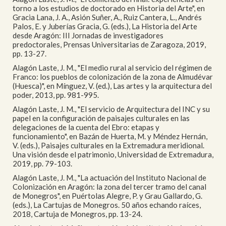
torno a los estudios de doctorado en Historia del Arte", en
Gracia Lana, J. A., Asión Suñer, A., Ruiz Cantera, L., Andrés
Palos, E. y Juberías Gracia, G. (eds.), La Historia del Arte
desde Aragón: III Jornadas de investigadores
predoctorales, Prensas Universitarias de Zaragoza, 2019,
pp. 13-27.
Alagón Laste, J. M., "El medio rural al servicio del régimen de
Franco: los pueblos de colonización de la zona de Almudévar
(Huesca)", en Mínguez, V. (ed.), Las artes y la arquitectura del
poder, 2013, pp. 981-995.
Alagón Laste, J. M., "El servicio de Arquitectura del INC y su
papel en la configuración de paisajes culturales en las
delegaciones de la cuenta del Ebro: etapas y
funcionamiento", en Bazán de Huerta, M. y Méndez Hernán,
V. (eds.), Paisajes culturales en la Extremadura meridional.
Una visión desde el patrimonio, Universidad de Extremadura,
2019, pp. 79-103.
Alagón Laste, J. M., "La actuación del Instituto Nacional de
Colonización en Aragón: la zona del tercer tramo del canal
de Monegros", en Puértolas Alegre, P. y Grau Gallardo, G.
(eds.), La Cartujas de Monegros. 50 años echando raíces,
2018, Cartuja de Monegros, pp. 13-24.