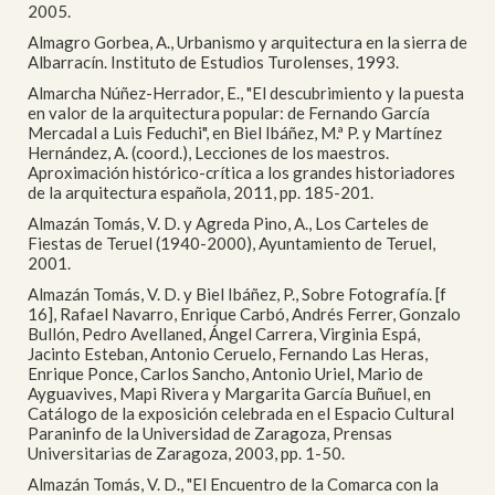
2005.
Almagro Gorbea, A., Urbanismo y arquitectura en la sierra de
Albarracín. Instituto de Estudios Turolenses, 1993.
Almarcha Núñez-Herrador, E., "El descubrimiento y la puesta
en valor de la arquitectura popular: de Fernando García
Mercadal a Luis Feduchi", en Biel Ibáñez, M.ª P. y Martínez
Hernández, A. (coord.), Lecciones de los maestros.
Aproximación histórico-crítica a los grandes historiadores
de la arquitectura española, 2011, pp. 185-201.
Almazán Tomás, V. D. y Agreda Pino, A., Los Carteles de
Fiestas de Teruel (1940-2000), Ayuntamiento de Teruel,
2001.
Almazán Tomás, V. D. y Biel Ibáñez, P., Sobre Fotografía. [f
16], Rafael Navarro, Enrique Carbó, Andrés Ferrer, Gonzalo
Bullón, Pedro Avellaned, Ángel Carrera, Virginia Espá,
Jacinto Esteban, Antonio Ceruelo, Fernando Las Heras,
Enrique Ponce, Carlos Sancho, Antonio Uriel, Mario de
Ayguavives, Mapi Rivera y Margarita García Buñuel, en
Catálogo de la exposición celebrada en el Espacio Cultural
Paraninfo de la Universidad de Zaragoza, Prensas
Universitarias de Zaragoza, 2003, pp. 1-50.
Almazán Tomás, V. D., "El Encuentro de la Comarca con la