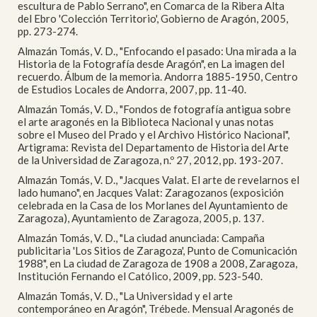
escultura de Pablo Serrano", en Comarca de la Ribera Alta
del Ebro 'Colección Territorio', Gobierno de Aragón, 2005,
pp. 273-274.
Almazán Tomás, V. D., "Enfocando el pasado: Una mirada a la
Historia de la Fotografía desde Aragón", en La imagen del
recuerdo. Álbum de la memoria. Andorra 1885-1950, Centro
de Estudios Locales de Andorra, 2007, pp. 11-40.
Almazán Tomás, V. D., "Fondos de fotografía antigua sobre
el arte aragonés en la Biblioteca Nacional y unas notas
sobre el Museo del Prado y el Archivo Histórico Nacional",
Artigrama: Revista del Departamento de Historia del Arte
de la Universidad de Zaragoza, n.º 27, 2012, pp. 193-207.
Almazán Tomás, V. D., "Jacques Valat. El arte de revelarnos el
lado humano", en Jacques Valat: Zaragozanos (exposición
celebrada en la Casa de los Morlanes del Ayuntamiento de
Zaragoza), Ayuntamiento de Zaragoza, 2005, p. 137.
Almazán Tomás, V. D., "La ciudad anunciada: Campaña
publicitaria 'Los Sitios de Zaragoza', Punto de Comunicación
1988", en La ciudad de Zaragoza de 1908 a 2008, Zaragoza,
Institución Fernando el Católico, 2009, pp. 523-540.
Almazán Tomás, V. D., "La Universidad y el arte
contemporáneo en Aragón", Trébede. Mensual Aragonés de