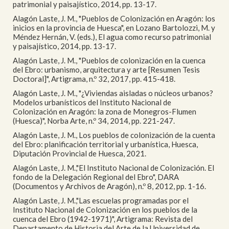
patrimonial y paisajístico, 2014, pp. 13-17.
Alagón Laste, J. M., "Pueblos de Colonización en Aragón: los
inicios en la provincia de Huesca", en Lozano Bartolozzi, M. y
Méndez Hernán, V. (eds.), El agua como recurso patrimonial
y paisajístico, 2014, pp. 13-17.
Alagón Laste, J. M., "Pueblos de colonización en la cuenca
del Ebro: urbanismo, arquitectura y arte [Resumen Tesis
Doctoral]", Artigrama, n.º 32, 2017, pp. 415-418.
Alagón Laste, J. M., "¿Viviendas aisladas o núcleos urbanos?
Modelos urbanísticos del Instituto Nacional de
Colonización en Aragón: la zona de Monegros-Flumen
(Huesca)", Norba Arte, n.º 34, 2014, pp. 221-247.
Alagón Laste, J. M., Los pueblos de colonización de la cuenta
del Ebro: planificación territorial y urbanística, Huesca,
Diputación Provincial de Huesca, 2021.
Alagón Laste, J. M.,"El Instituto Nacional de Colonización. El
fondo de la Delegación Regional del Ebro", DARA
(Documentos y Archivos de Aragón), n.º 8, 2012, pp. 1-16.
Alagón Laste, J. M.,"Las escuelas programadas por el
Instituto Nacional de Colonización en los pueblos de la
cuenca del Ebro (1942-1971)", Artigrama: Revista del
Departamento de Historia del Arte de la Universidad de