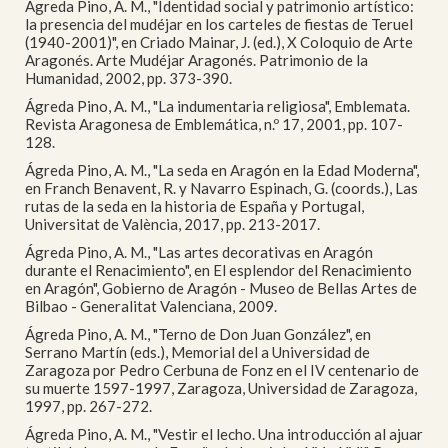
Ágreda Pino, A. M., "Identidad social y patrimonio artístico:
la presencia del mudéjar en los carteles de fiestas de Teruel
(1940-2001)", en Criado Mainar, J. (ed.), X Coloquio de Arte
Aragonés. Arte Mudéjar Aragonés. Patrimonio de la
Humanidad, 2002, pp. 373-390.
Ágreda Pino, A. M., "La indumentaria religiosa", Emblemata.
Revista Aragonesa de Emblemática, n.º 17, 2001, pp. 107-
128.
Ágreda Pino, A. M., "La seda en Aragón en la Edad Moderna",
en Franch Benavent, R. y Navarro Espinach, G. (coords.), Las
rutas de la seda en la historia de España y Portugal,
Universitat de València, 2017, pp. 213-2017.
Ágreda Pino, A. M., "Las artes decorativas en Aragón
durante el Renacimiento", en El esplendor del Renacimiento
en Aragón", Gobierno de Aragón - Museo de Bellas Artes de
Bilbao - Generalitat Valenciana, 2009.
Ágreda Pino, A. M., "Terno de Don Juan González", en
Serrano Martín (eds.), Memorial del a Universidad de
Zaragoza por Pedro Cerbuna de Fonz en el IV centenario de
su muerte 1597-1997, Zaragoza, Universidad de Zaragoza,
1997, pp. 267-272.
Ágreda Pino, A. M., "Vestir el lecho. Una introducción al ajuar