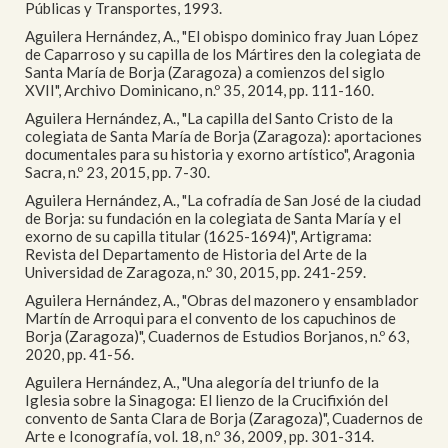
Públicas y Transportes, 1993.
Aguilera Hernández, A., "El obispo dominico fray Juan López
de Caparroso y su capilla de los Mártires den la colegiata de
Santa María de Borja (Zaragoza) a comienzos del siglo
XVII", Archivo Dominicano, n.º 35, 2014, pp. 111-160.
Aguilera Hernández, A., "La capilla del Santo Cristo de la
colegiata de Santa María de Borja (Zaragoza): aportaciones
documentales para su historia y exorno artístico", Aragonia
Sacra, n.º 23, 2015, pp. 7-30.
Aguilera Hernández, A., "La cofradía de San José de la ciudad
de Borja: su fundación en la colegiata de Santa María y el
exorno de su capilla titular (1625-1694)", Artigrama:
Revista del Departamento de Historia del Arte de la
Universidad de Zaragoza, n.º 30, 2015, pp. 241-259.
Aguilera Hernández, A., "Obras del mazonero y ensamblador
Martín de Arroqui para el convento de los capuchinos de
Borja (Zaragoza)", Cuadernos de Estudios Borjanos, n.º 63,
2020, pp. 41-56.
Aguilera Hernández, A., "Una alegoría del triunfo de la
Iglesia sobre la Sinagoga: El lienzo de la Crucifixión del
convento de Santa Clara de Borja (Zaragoza)", Cuadernos de
Arte e Iconografía, vol. 18, n.º 36, 2009, pp. 301-314.