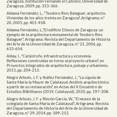
Zaragoza, Institución Fernando el Católico, Universidad de
Zaragoza, 2009, pp. 353-366.
Aldama Fernández, L., "Teodoro Ríos Balaguer, arquitecto.
Viviendas de los años treinta en Zaragoza", Artigrama, n.º
20, 2005, pp. 401-418.
Aldama Fernández, L.,"El edificio Elíseos de Zaragoza: un
ejemplo de la arquitectura monumental de Teodoro Ríos
Balaguer", Artigrama: Revista del Departamento de Historia
del Arte de la Universidad de Zaragoza, n.º 21, 2006, pp.
633-654.
Alday, I., "Catástrofe, infraestructura y economía.
Reflexiones construidas en torno al proyecto urbano", en
Proyectos integrados de arquitectura, paisaje y urbanismo,
2011, pp. 204-213.
Alegre Arbués, J. F. y Ibáñez Fernández, J., "La cúpula de
Santa María la Mayor de Calatayud. Análisis arquitectónico
a partir de su restauración", en Actas del X Encuentro de
Estudios Bilbilitanos (2019, Calatayud), 2020, pp. 197-208.
Alegre Arbués, J. F. y Rincón García, W., "El museo de la
colegiata de Santa María de Calatayud", Artigrama: Revista
del Departamento de Historia del Arte de la Universidad de
Zaragoza, n.º 29, 2014, pp. 189-212.