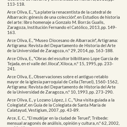
113-118.
Arce Oliva, E., "La platería renacentista de la catedral de
Albarracín: génesis de una colección", en Estudios de historia
del arte: libro homenaje a Gonzalo M. Borrás Gualis,
Zaragoza, Institución Fernando el Católico, 2013, pp. 149-
163.
Arce Oliva, E., "Museo Diocesano de Albarracín", Artigrama:
Artigrama: Revista del Departamento de Historia del Arte
de la Universidad de Zaragoza, n.º 29, 2014, pp. 163-188.
Arce Oliva, E., "Obras del escultor bilbilitano Lope García de
Tejada, en el valle del Jiloca", Xiloca, n.º 15, 1995, pp. 233-
241.
Arce Oliva, E., Observaciones sobre el antiguo retablo
mayor de la iglesia parroquial de Cella (Teruel), 1560-1562,
Artigrama: Revista del Departamento de Historia del Arte
de la Universidad de Zaragoza, n.º 10, 1993, pp. 273-290.
Arce Oliva, E., y Lozano López, J. C., "Una visita guiada a la
Colegiata", en Guía de la Colegiata de Santa María de
Calatayud, Vestigium, 2007, pp. 43-89.
Arce, E. C., "El mudéjar en la ciudad de Teruel", Trébede:
mensual aragonés de análisis, opinión y cultura, n.º 62, 2002,