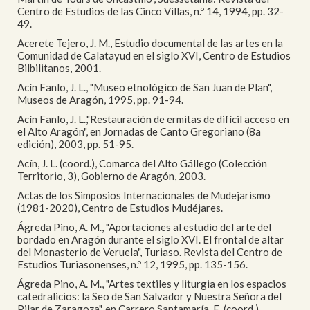
Centro de Estudios de las Cinco Villas, n.º 14, 1994, pp. 32-
49.
Acerete Tejero, J. M., Estudio documental de las artes en la
Comunidad de Calatayud en el siglo XVI, Centro de Estudios
Bilbilitanos, 2001.
Acín Fanlo, J. L., "Museo etnológico de San Juan de Plan",
Museos de Aragón, 1995, pp. 91-94.
Acín Fanlo, J. L.,"Restauración de ermitas de difícil acceso en
el Alto Aragón", en Jornadas de Canto Gregoriano (8a
edición), 2003, pp. 51-95.
Acín, J. L. (coord.), Comarca del Alto Gállego (Colección
Territorio, 3), Gobierno de Aragón, 2003.
Actas de los Simposios Internacionales de Mudejarismo
(1981-2020), Centro de Estudios Mudéjares.
Ágreda Pino, A. M., "Aportaciones al estudio del arte del
bordado en Aragón durante el siglo XVI. El frontal de altar
del Monasterio de Veruela", Turiaso. Revista del Centro de
Estudios Turiasonenses, n.º 12, 1995, pp. 135-156.
Ágreda Pino, A. M., "Artes textiles y liturgia en los espacios
catedralicios: la Seo de San Salvador y Nuestra Señora del
Pilar de Zaragoza", en Carrero Santamaría, E. (coord.),