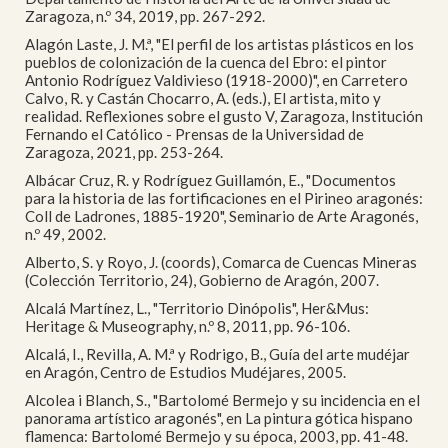
Zaragoza, n.º 34, 2019, pp. 267-292.
Alagón Laste, J. M.ª, "El perfil de los artistas plásticos en los
pueblos de colonización de la cuenca del Ebro: el pintor
Antonio Rodríguez Valdivieso (1918-2000)", en Carretero
Calvo, R. y Castán Chocarro, A. (eds.), El artista, mito y
realidad. Reflexiones sobre el gusto V, Zaragoza, Institución
Fernando el Católico - Prensas de la Universidad de
Zaragoza, 2021, pp. 253-264.
Albácar Cruz, R. y Rodríguez Guillamón, E., "Documentos
para la historia de las fortificaciones en el Pirineo aragonés:
Coll de Ladrones, 1885-1920", Seminario de Arte Aragonés,
n.º 49, 2002.
Alberto, S. y Royo, J. (coords), Comarca de Cuencas Mineras
(Colección Territorio, 24), Gobierno de Aragón, 2007.
Alcalá Martínez, L., "Territorio Dinópolis", Her&Mus:
Heritage & Museography, n.º 8, 2011, pp. 96-106.
Alcalá, I., Revilla, A. M.ª y Rodrigo, B., Guía del arte mudéjar
en Aragón, Centro de Estudios Mudéjares, 2005.
Alcolea i Blanch, S., "Bartolomé Bermejo y su incidencia en el
panorama artístico aragonés", en La pintura gótica hispano
flamenca: Bartolomé Bermejo y su época, 2003, pp. 41-48.