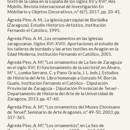
textil de la cama en la España de los siglos XV y XVI", Res
Mobilis. Revista Internacional de Investigación En
Mobiliario y Objetos Decorativos, n.º 6(7), 2017, pp. 20-41.
Ágreda Pino, A. M., La iglesia parroquial de Bordalba
(Zaragoza). Estudio Histórico-Artístico, Institución
Fernando el Católico, 1995.
Ágreda Pino, A. M., Los ornamentos en las iglesias
zaragozanas. Siglos XVI-XVIII. Aportaciones al estudio de
los talleres de bordado y las artes textiles en Aragón en la
Edad Moderna, Institución Fernando el Católico, 2001.
Ágreda Pino, A. M.ª, "Los ornamentos de La Seo de Zaragoza
en el siglo XVI: El funcionamiento de la sacristía", en Álvaro,
M.ª I., Lomba Serrano, C. y Pano Gracia, J. L. (eds.), Estudios
de Historia del Arte. Libro homenaje a Gonzalo M. Borrás
Gualis, Institución Fernando el Católico - Diputación
Provincial de Zaragoza - Diputación Provincial de Teruel -
Departamento de Historia del Arte de la Universidad de
Zaragoza, 2013, pp. 47-60.
Ágreda Pino, A. M.ª, "Los ornamentos del Museo Diocesano
de Teruel", Seminario de Arte Aragonés, n.º 49-50, 2003, pp.
317-365.
Ágreda Pino, A. M.ª, "Los ornamentos", en La Seo de