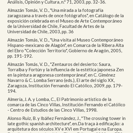
Análisis, Opinión y Cultura, n.º 71, 2003, pp. 32-36.
Almazán Tomás, V. D., "Una mirada a la fotografía
zaragozana a través de once fotógrafos", en Catálogo de la
exposición celebrada en el Museo de Arte Contemporáneo
de la Universidad de Chile, Facultad de Artes de la
Universidad de Chile, 2003, pp. 36
Almazán Tomás, V. D., "Una visita al Museo Contemporáneo
Hispano-mexicano de Alagón", en Comarca de la Ribera Alta
del Ebro "Colección Territorio", Gobierno de Aragón, 2005,
pp. 191-192.
Almazán Tomás, V. D., "Zentauros del desierto: Saura,
Torralba y Fortún y la influencia de la estética japonesa Zen
en la pintura aragonesa contemporánea", en C. Giménez
Navarro & C. Lomba Serrano (eds.), El arte del siglo XX,
Zaragoza, Institución Fernando El Católico, 2009, pp. 179-
194.
Almería, J. A. y Lomba, C., El Patrimonio artístico de la
comarca de las Cinco Villas, Institución Fernando el Católico
- Centro de Estudios de las Cinco Villas, 1998.
Alonso Ruiz, B. y Ibáñez Fernández, J., "The crossing tower in
late gothic spanish architecture", en.Da traça à edificação: a
arquitetura dos séculos XV e XVI em Portugal e na Europa.