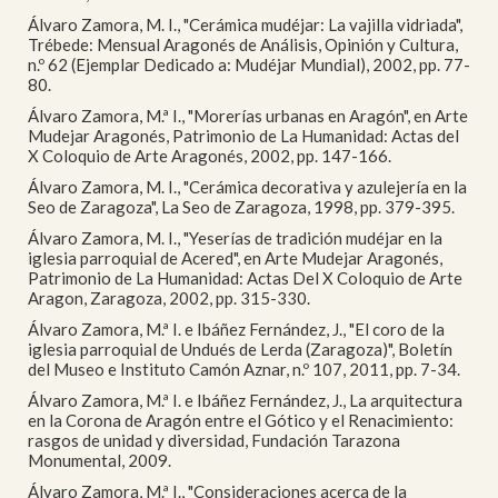
Álvaro Zamora, M. I., "Cerámica mudéjar: La vajilla vidriada",
Trébede: Mensual Aragonés de Análisis, Opinión y Cultura,
n.º 62 (Ejemplar Dedicado a: Mudéjar Mundial), 2002, pp. 77-
80.
Álvaro Zamora, M.ª I., "Morerías urbanas en Aragón", en Arte
Mudejar Aragonés, Patrimonio de La Humanidad: Actas del
X Coloquio de Arte Aragonés, 2002, pp. 147-166.
Álvaro Zamora, M. I., "Cerámica decorativa y azulejería en la
Seo de Zaragoza", La Seo de Zaragoza, 1998, pp. 379-395.
Álvaro Zamora, M. I., "Yeserías de tradición mudéjar en la
iglesia parroquial de Acered", en Arte Mudejar Aragonés,
Patrimonio de La Humanidad: Actas Del X Coloquio de Arte
Aragon, Zaragoza, 2002, pp. 315-330.
Álvaro Zamora, M.ª I. e Ibáñez Fernández, J., "El coro de la
iglesia parroquial de Undués de Lerda (Zaragoza)", Boletín
del Museo e Instituto Camón Aznar, n.º 107, 2011, pp. 7-34.
Álvaro Zamora, M.ª I. e Ibáñez Fernández, J., La arquitectura
en la Corona de Aragón entre el Gótico y el Renacimiento:
rasgos de unidad y diversidad, Fundación Tarazona
Monumental, 2009.
Álvaro Zamora, M.ª I., "Consideraciones acerca de la