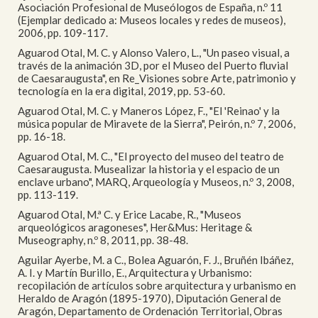
Asociación Profesional de Museólogos de España, n.º 11
(Ejemplar dedicado a: Museos locales y redes de museos),
2006, pp. 109-117.
Aguarod Otal, M. C. y Alonso Valero, L., "Un paseo visual, a
través de la animación 3D, por el Museo del Puerto fluvial
de Caesaraugusta", en Re_Visiones sobre Arte, patrimonio y
tecnología en la era digital, 2019, pp. 53-60.
Aguarod Otal, M. C. y Maneros López, F., "El 'Reinao' y la
música popular de Miravete de la Sierra", Peirón, n.º 7, 2006,
pp. 16-18.
Aguarod Otal, M. C., "El proyecto del museo del teatro de
Caesaraugusta. Musealizar la historia y el espacio de un
enclave urbano", MARQ, Arqueología y Museos, n.º 3, 2008,
pp. 113-119.
Aguarod Otal, M.ª C. y Erice Lacabe, R., "Museos
arqueológicos aragoneses", Her&Mus: Heritage &
Museography, n.º 8, 2011, pp. 38-48.
Aguilar Ayerbe, M. a C., Bolea Aguarón, F. J., Bruñén Ibáñez,
A. I. y Martín Burillo, E., Arquitectura y Urbanismo:
recopilación de artículos sobre arquitectura y urbanismo en
Heraldo de Aragón (1895-1970), Diputación General de
Aragón, Departamento de Ordenación Territorial, Obras