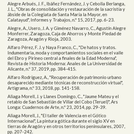
Alegre Arbués, J. F., Ibáñez Fernández, J. y Cebolla Berlanga,
J. L., "Obras de consolidación y restauración de la sacristía y
ábside de la Colegiata de Santa María la Mayor, en
Calatayud", Informes y Trabajos, n.º 15, 2017, pp. 6-23.
Alegre, A., Usero, J. A. y Giménez Navarro, C., Agustín Alegre
Monferrer, Zaragoza, Caja de Ahorros y Monte Piedad de
Zaragoza, Aragón y Rioja, 2003.
Alfaro Pérez, F. J. y Naya Franco, C., "De hatos y tratos.
Indumentaria, moda y comportamientos sociales en el valle
del Ebro y Pirineo central a finales de la Edad Moderna",
Revista de Historia Moderna: Anales de La Universidad de
Alicante, n.º 37, 2019, pp. 384-415.
Alfaro Rodríguez, A., "Recuperación de patrimonio urbano
desaparecido mediante técnicas de reconstrucción virtual",
Artigrama, n.º 33, 2018, pp. 141-158.
Aliaga Morell, J. y Llanes Domingo, C., "Jaume Mateu y el
retablo de San Sebastián de Villar del Cobo (Teruel)", Ars
Longa: Cuadernos de Arte, n.º 23, 2014, pp. 29-39.
Aliaga Morell, J., "El taller de Valencia en el Gótico
Internacional", La pintura gótica durante el siglo XV en
tierras de Aragón y en otros territorios peninsulares, 2007,
pp. 207-242.