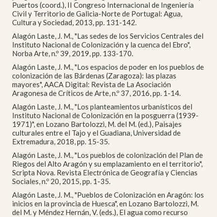
Puertos (coord.), II Congreso Internacional de Ingeniería
Civil y Territorio de Galicia-Norte de Portugal: Agua,
Cultura y Sociedad, 2013, pp. 131-142.
Alagón Laste, J. M., "Las sedes de los Servicios Centrales del
Instituto Nacional de Colonización y la cuenca del Ebro",
Norba Arte, n.º 39, 2019, pp. 133-170.
Alagón Laste, J. M., "Los espacios de poder en los pueblos de
colonización de las Bárdenas (Zaragoza): las plazas
mayores", AACA Digital: Revista de La Asociación
Aragonesa de Críticos de Arte, n.º 37, 2016, pp. 1-14.
Alagón Laste, J. M., "Los planteamientos urbanísticos del
Instituto Nacional de Colonización en la posguerra (1939-
1971)", en Lozano Bartolozzi, M. del M. (ed.), Paisajes
culturales entre el Tajo y el Guadiana, Universidad de
Extremadura, 2018, pp. 15-35.
Alagón Laste, J. M., "Los pueblos de colonización del Plan de
Riegos del Alto Aragón y su emplazamiento en el territorio",
Scripta Nova. Revista Electrónica de Geografía y Ciencias
Sociales, n.º 20, 2015, pp. 1-35.
Alagón Laste, J. M., "Pueblos de Colonización en Aragón: los
inicios en la provincia de Huesca", en Lozano Bartolozzi, M.
del M. y Méndez Hernán, V. (eds.), El agua como recurso