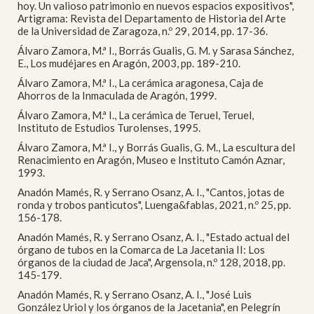
hoy. Un valioso patrimonio en nuevos espacios expositivos",
Artigrama: Revista del Departamento de Historia del Arte
de la Universidad de Zaragoza, n.º 29, 2014, pp. 17-36.
Álvaro Zamora, M.ª I., Borrás Gualis, G. M. y Sarasa Sánchez,
E., Los mudéjares en Aragón, 2003, pp. 189-210.
Álvaro Zamora, M.ª I., La cerámica aragonesa, Caja de
Ahorros de la Inmaculada de Aragón, 1999.
Álvaro Zamora, M.ª I., La cerámica de Teruel, Teruel,
Instituto de Estudios Turolenses, 1995.
Álvaro Zamora, M.ª I., y Borrás Gualis, G. M., La escultura del
Renacimiento en Aragón, Museo e Instituto Camón Aznar,
1993.
Anadón Mamés, R. y Serrano Osanz, A. I., "Cantos, jotas de
ronda y trobos panticutos", Luenga&fablas, 2021, n.º 25, pp.
156-178.
Anadón Mamés, R. y Serrano Osanz, A. I., "Estado actual del
órgano de tubos en la Comarca de La Jacetania II: Los
órganos de la ciudad de Jaca", Argensola, n.º 128, 2018, pp.
145-179.
Anadón Mamés, R. y Serrano Osanz, A. I., "José Luis
González Uriol y los órganos de la Jacetania", en Pelegrín