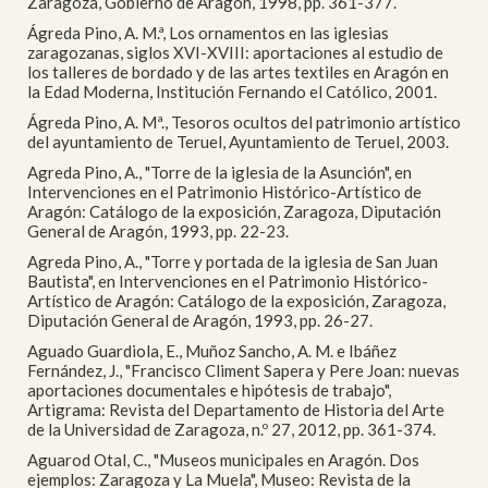
Zaragoza, Gobierno de Aragón, 1998, pp. 361-377.
Ágreda Pino, A. M.ª, Los ornamentos en las iglesias
zaragozanas, siglos XVI-XVIII: aportaciones al estudio de
los talleres de bordado y de las artes textiles en Aragón en
la Edad Moderna, Institución Fernando el Católico, 2001.
Ágreda Pino, A. Mª., Tesoros ocultos del patrimonio artístico
del ayuntamiento de Teruel, Ayuntamiento de Teruel, 2003.
Agreda Pino, A., "Torre de la iglesia de la Asunción", en
Intervenciones en el Patrimonio Histórico-Artístico de
Aragón: Catálogo de la exposición, Zaragoza, Diputación
General de Aragón, 1993, pp. 22-23.
Agreda Pino, A., "Torre y portada de la iglesia de San Juan
Bautista", en Intervenciones en el Patrimonio Histórico-
Artístico de Aragón: Catálogo de la exposición, Zaragoza,
Diputación General de Aragón, 1993, pp. 26-27.
Aguado Guardiola, E., Muñoz Sancho, A. M. e Ibáñez
Fernández, J., "Francisco Climent Sapera y Pere Joan: nuevas
aportaciones documentales e hipótesis de trabajo",
Artigrama: Revista del Departamento de Historia del Arte
de la Universidad de Zaragoza, n.º 27, 2012, pp. 361-374.
Aguarod Otal, C., "Museos municipales en Aragón. Dos
ejemplos: Zaragoza y La Muela", Museo: Revista de la