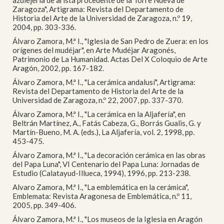
azulejería de arista procedente de la Torre Nueva de
Zaragoza", Artigrama: Revista del Departamento de
Historia del Arte de la Universidad de Zaragoza, n.º 19,
2004, pp. 303-336.
Álvaro Zamora, M.ª I., "Iglesia de San Pedro de Zuera: en los
orígenes del mudéjar", en Arte Mudéjar Aragonés,
Patrimonio de La Humanidad. Actas Del X Coloquio de Arte
Aragón, 2002, pp. 167-182.
Álvaro Zamora, M.ª I., "La cerámica andalusí", Artigrama:
Revista del Departamento de Historia del Arte de la
Universidad de Zaragoza, n.º 22, 2007, pp. 337-370.
Álvaro Zamora, M.ª I., "La cerámica en la Aljafería", en
Beltrán Martínez, A., Fatás Cabeza, G., Borrás Gualis, G. y
Martín-Bueno, M. A. (eds.), La Aljafería, vol. 2, 1998, pp.
453-475.
Álvaro Zamora, M.ª I., "La decoración cerámica en las obras
del Papa Luna", VI Centenario del Papa Luna: Jornadas de
Estudio (Calatayud-Illueca, 1994), 1996, pp. 213-238.
Alvaro Zamora, M.ª I., "La emblemática en la cerámica",
Emblemata: Revista Aragonesa de Emblemática, n.º 11,
2005, pp. 349-406.
Álvaro Zamora, M.ª I., "Los museos de la Iglesia en Aragón