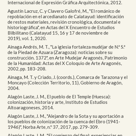
Internacional de Expresión Gráfica Arquitectónica, 2012.
Agustín Lacruz, C. y Clavero Galofré, M., "El románico de
repoblación en el arcedianato de Calatayud: identificación
de restos materiales, revisión cronológica, documental e
historiográfica", en Actas del X Encuentro de Estudios
Bilbilitano (Calatayud 15, 16 y 17 de noviembre de
2019), vol. 1, 2020.
Ainaga Andrés, M. T., "La iglesia fortaleza mudéjar de N.ª S.ª
de la Piedad de Azuara (Zaragoza): noticias sobre su
construcción. 1372", en Arte Mudejar Aragonés, Patrimonio
de la Humanidad: Actas del X Coloquio de Arte Aragonés,
2002, pp. 183-208.
Ainaga, M. T. y Criado, J. (coords.), Comarca de Tarazona y el
Moncayo (Colección Territorio, 11), Gobierno de Aragón,
2004.
Alagón Laste, J. M., El pueblo de El Temple (Huesca):
colonización, historia y arte, Instituto de Estudios
Altoaragoneses, 2014.
Alagón Laste, J. M., "Alejandro de la Sota y su aportación a
los pueblos de colonización de la cuenca del Ebro (1941-
1946)", Norba Arte, n.º 37, 2017, pp. 279-309.
Alagón Laste, J. M., "El comienzo del final: experiencias en