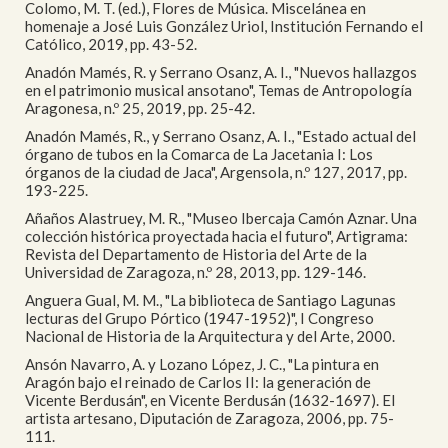
Colomo, M. T. (ed.), Flores de Música. Miscelánea en
homenaje a José Luis González Uriol, Institución Fernando el
Católico, 2019, pp. 43-52.
Anadón Mamés, R. y Serrano Osanz, A. I., "Nuevos hallazgos
en el patrimonio musical ansotano", Temas de Antropología
Aragonesa, n.º 25, 2019, pp. 25-42.
Anadón Mamés, R., y Serrano Osanz, A. I., "Estado actual del
órgano de tubos en la Comarca de La Jacetania I: Los
órganos de la ciudad de Jaca", Argensola, n.º 127, 2017, pp.
193-225.
Añaños Alastruey, M. R., "Museo Ibercaja Camón Aznar. Una
colección histórica proyectada hacia el futuro", Artigrama:
Revista del Departamento de Historia del Arte de la
Universidad de Zaragoza, n.º 28, 2013, pp. 129-146.
Anguera Gual, M. M., "La biblioteca de Santiago Lagunas
lecturas del Grupo Pórtico (1947-1952)", I Congreso
Nacional de Historia de la Arquitectura y del Arte, 2000.
Ansón Navarro, A. y Lozano López, J. C., "La pintura en
Aragón bajo el reinado de Carlos II: la generación de
Vicente Berdusán", en Vicente Berdusán (1632-1697). El
artista artesano, Diputación de Zaragoza, 2006, pp. 75-
111.