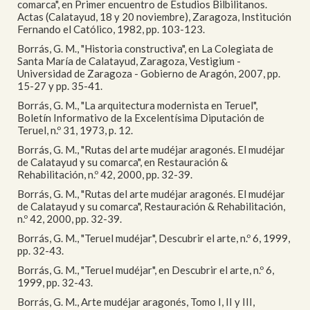
comarca", en Primer encuentro de Estudios Bilbilitanos.
Actas (Calatayud, 18 y 20 noviembre), Zaragoza, Institución
Fernando el Católico, 1982, pp. 103-123.
Borrás, G. M., "Historia constructiva", en La Colegiata de
Santa María de Calatayud, Zaragoza, Vestigium -
Universidad de Zaragoza - Gobierno de Aragón, 2007, pp.
15-27 y pp. 35-41.
Borrás, G. M., "La arquitectura modernista en Teruel",
Boletín Informativo de la Excelentísima Diputación de
Teruel, n.º 31, 1973, p. 12.
Borrás, G. M., "Rutas del arte mudéjar aragonés. El mudéjar
de Calatayud y su comarca", en Restauración &
Rehabilitación, n.º 42, 2000, pp. 32-39.
Borrás, G. M., "Rutas del arte mudéjar aragonés. El mudéjar
de Calatayud y su comarca", Restauración & Rehabilitación,
n.º 42, 2000, pp. 32-39.
Borrás, G. M., "Teruel mudéjar", Descubrir el arte, n.º 6, 1999,
pp. 32-43.
Borrás, G. M., "Teruel mudéjar", en Descubrir el arte, n.º 6,
1999, pp. 32-43.
Borrás, G. M., Arte mudéjar aragonés, Tomo I, II y III,