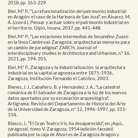
2018, pp. 163-229.
Biel, M.ª P., "La refuncionalización del patrimonio industrial
en Aragón: el caso de la Harinera de San José", en Álvarez, M.
Á. (coord.), Pensar y actuar sobre el patrimonio industrial en
el territorio, Gijón, Incuna, 2017, pp. 441-448.
Biel, M.ª P., "Las estaciones intermedias de Secundino Zuazo
en la línea Caminreal-Zaragoza: arquitecturas menores para
un cambio de paradigma", ZARCH. Journal of
interdisciplinary studies in Architecture and Urbanism, n.º 16,
2021, pp. 194-205.
Biel, M.ª P., Zaragoza y la industrialización: la arquitectura
industrial en la capital aragonesa entre 1875-1936,
Zaragoza, Institución Fernando el Católico, 2003.
Bienes, J. J., Cabañero, B. y Hernández, J. A., "La catedral
románica de El Salvador de Zaragoza a la luz de los nuevos
datos aportados por su excavación arqueológica",
Artigrama: Revista del Departamento de Historia del Arte
de la Universidad de Zaragoza, n.º 12, 1996-1997, pp. 315-
334.
Blasco, J., "El Gran Teatro Iris, ha desaparecido", en ¡Aquí...
zaragoza!, tomo V, Zaragoza, 1954 (edición facsímil
publicada por la caja de Ahorros de Zaragoza Aragón y