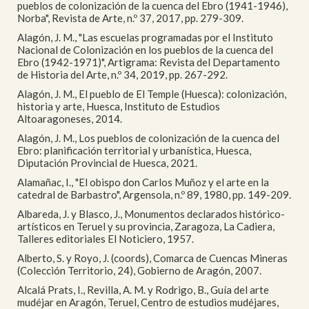
pueblos de colonización de la cuenca del Ebro (1941-1946),
Norba", Revista de Arte, n.º 37, 2017, pp. 279-309.
Alagón, J. M., "Las escuelas programadas por el Instituto
Nacional de Colonización en los pueblos de la cuenca del
Ebro (1942-1971)", Artigrama: Revista del Departamento
de Historia del Arte, n.º 34, 2019, pp. 267-292.
Alagón, J. M., El pueblo de El Temple (Huesca): colonización,
historia y arte, Huesca, Instituto de Estudios
Altoaragoneses, 2014.
Alagón, J. M., Los pueblos de colonización de la cuenca del
Ebro: planificación territorial y urbanística, Huesca,
Diputación Provincial de Huesca, 2021.
Alamañac, I., "El obispo don Carlos Muñoz y el arte en la
catedral de Barbastro", Argensola, n.º 89, 1980, pp. 149-209.
Albareda, J. y Blasco, J., Monumentos declarados histórico-
artísticos en Teruel y su provincia, Zaragoza, La Cadiera,
Talleres editoriales El Noticiero, 1957.
Alberto, S. y Royo, J. (coords), Comarca de Cuencas Mineras
(Colección Territorio, 24), Gobierno de Aragón, 2007.
Alcalá Prats, I., Revilla, A. M. y Rodrigo, B., Guía del arte
mudéjar en Aragón, Teruel, Centro de estudios mudéjares,