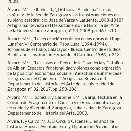
2008.
Álvaro, M.ª I. e Ibáñez, J., "¿Gótico vs Academia? La sala
capitular de la Seo de Zaragoza y las transformaciones en
su plano catedralicio. José de Yarza y Lafuente, 1803-1818",
Artigrama: Revista del Departamento de Historia del Arte
de la Universidad de Zaragoza, n.º 24, 2009, pp. 467-513.
Álvaro, M.ª I., "La decoración cerámica en las obras del Papa
Luna", en VI Centenario del Papa Luna (1394-1994),
Jornadas de estudio, Calatayud-Illueca, Centro de estudios
Bilbilitanos, Institución Fernando el Católico, 1996, p. 213.
Álvaro, M.ª I., "Las casas de Pedro de la Cavallería y Catalina
de Albión. Espacios, funcionalidad y bienes como expresión
de la posición económica, social e intelectual de un mercader
zaragozano del Quinientos", Artigrama: Revista del
Departamento de Historia del Arte de la Universidad de
Zaragoza, n.ª 32, 2017, pp. 253-286.
Álvaro, M.ª I., Ibáñez, J. y Carbonell, M., La arquitectura en la
Corona de Aragón entre el Gótico y el Renacimiento: rasgos
de unidad y diversidad, Zaragoza, Universidad de Zaragoza,
Departamento de Historia del Arte, 2009.
Alvira, F. y Calvo, M. J., El Círculo Oscense. Cien años de
historia, Huesca, Ayuntamiento y Diputación Provincial de