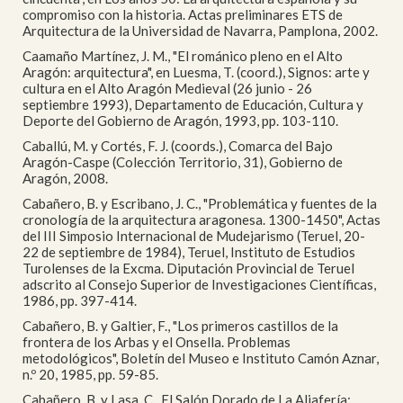
compromiso con la historia. Actas preliminares ETS de
Arquitectura de la Universidad de Navarra, Pamplona, 2002.
Caamaño Martínez, J. M., "El románico pleno en el Alto
Aragón: arquitectura", en Luesma, T. (coord.), Signos: arte y
cultura en el Alto Aragón Medieval (26 junio - 26
septiembre 1993), Departamento de Educación, Cultura y
Deporte del Gobierno de Aragón, 1993, pp. 103-110.
Caballú, M. y Cortés, F. J. (coords.), Comarca del Bajo
Aragón-Caspe (Colección Territorio, 31), Gobierno de
Aragón, 2008.
Cabañero, B. y Escribano, J. C., "Problemática y fuentes de la
cronología de la arquitectura aragonesa. 1300-1450", Actas
del III Simposio Internacional de Mudejarismo (Teruel, 20-
22 de septiembre de 1984), Teruel, Instituto de Estudios
Turolenses de la Excma. Diputación Provincial de Teruel
adscrito al Consejo Superior de Investigaciones Científicas,
1986, pp. 397-414.
Cabañero, B. y Galtier, F., "Los primeros castillos de la
frontera de los Arbas y el Onsella. Problemas
metodológicos", Boletín del Museo e Instituto Camón Aznar,
n.º 20, 1985, pp. 59-85.
Cabañero, B. y Lasa, C., El Salón Dorado de La Aljafería: