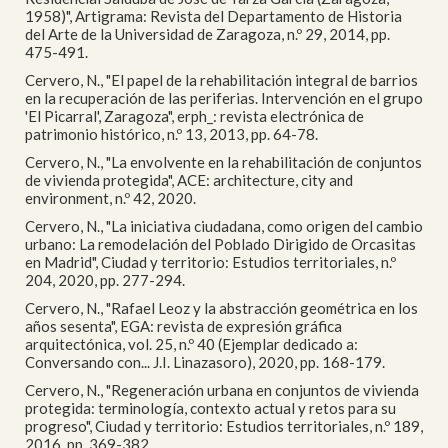
1958)", Artigrama: Revista del Departamento de Historia
del Arte de la Universidad de Zaragoza, n.º 29, 2014, pp.
475-491.
Cervero, N., "El papel de la rehabilitación integral de barrios
en la recuperación de las periferias. Intervención en el grupo
'El Picarral', Zaragoza", erph_: revista electrónica de
patrimonio histórico, n.º 13, 2013, pp. 64-78.
Cervero, N., "La envolvente en la rehabilitación de conjuntos
de vivienda protegida", ACE: architecture, city and
environment, n.º 42, 2020.
Cervero, N., "La iniciativa ciudadana, como origen del cambio
urbano: La remodelación del Poblado Dirigido de Orcasitas
en Madrid", Ciudad y territorio: Estudios territoriales, n.º
204, 2020, pp. 277-294.
Cervero, N., "Rafael Leoz y la abstracción geométrica en los
años sesenta", EGA: revista de expresión gráfica
arquitectónica, vol. 25, n.º 40 (Ejemplar dedicado a:
Conversando con... J.I. Linazasoro), 2020, pp. 168-179.
Cervero, N., "Regeneración urbana en conjuntos de vivienda
protegida: terminología, contexto actual y retos para su
progreso", Ciudad y territorio: Estudios territoriales, n.º 189,
2016, pp. 369-382.