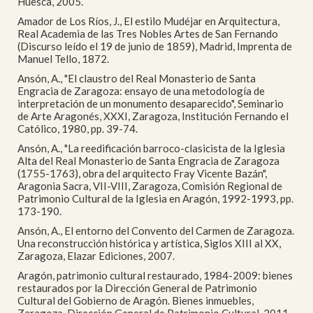
Huesca, 2005.
Amador de Los Ríos, J., El estilo Mudéjar en Arquitectura,
Real Academia de las Tres Nobles Artes de San Fernando
(Discurso leído el 19 de junio de 1859), Madrid, Imprenta de
Manuel Tello, 1872.
Ansón, A., "El claustro del Real Monasterio de Santa
Engracia de Zaragoza: ensayo de una metodología de
interpretación de un monumento desaparecido", Seminario
de Arte Aragonés, XXXI, Zaragoza, Institución Fernando el
Católico, 1980, pp. 39-74.
Ansón, A., "La reedificación barroco-clasicista de la Iglesia
Alta del Real Monasterio de Santa Engracia de Zaragoza
(1755-1763), obra del arquitecto Fray Vicente Bazán",
Aragonia Sacra, VII-VIII, Zaragoza, Comisión Regional de
Patrimonio Cultural de la Iglesia en Aragón, 1992-1993, pp.
173-190.
Ansón, A., El entorno del Convento del Carmen de Zaragoza.
Una reconstrucción histórica y artística, Siglos XIII al XX,
Zaragoza, Elazar Ediciones, 2007.
Aragón, patrimonio cultural restaurado, 1984-2009: bienes
restaurados por la Dirección General de Patrimonio
Cultural del Gobierno de Aragón. Bienes inmuebles,