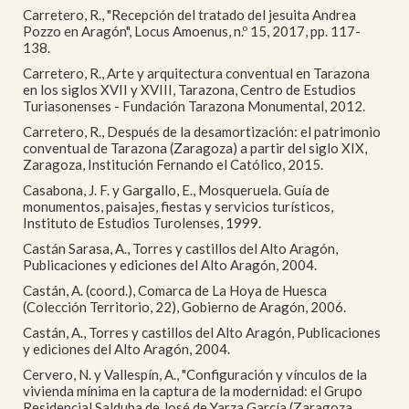
Carretero, R., "Recepción del tratado del jesuita Andrea
Pozzo en Aragón", Locus Amoenus, n.º 15, 2017, pp. 117-
138.
Carretero, R., Arte y arquitectura conventual en Tarazona
en los siglos XVII y XVIII, Tarazona, Centro de Estudios
Turiasonenses - Fundación Tarazona Monumental, 2012.
Carretero, R., Después de la desamortización: el patrimonio
conventual de Tarazona (Zaragoza) a partir del siglo XIX,
Zaragoza, Institución Fernando el Católico, 2015.
Casabona, J. F. y Gargallo, E., Mosqueruela. Guía de
monumentos, paisajes, fiestas y servicios turísticos,
Instituto de Estudios Turolenses, 1999.
Castán Sarasa, A., Torres y castillos del Alto Aragón,
Publicaciones y ediciones del Alto Aragón, 2004.
Castán, A. (coord.), Comarca de La Hoya de Huesca
(Colección Territorio, 22), Gobierno de Aragón, 2006.
Castán, A., Torres y castillos del Alto Aragón, Publicaciones
y ediciones del Alto Aragón, 2004.
Cervero, N. y Vallespín, A., "Configuración y vínculos de la
vivienda mínima en la captura de la modernidad: el Grupo
Residencial Salduba de José de Yarza García (Zaragoza,