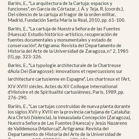
Barlés, E., "La arquitectura de la Cartuja: espacios y
funciones", en García de Córtazar, J. Á. y Teja, R. (coords.),
Del silencio de la cartuja al fragor de la orden militar,
Madrid, Fundación Santa María la Real, 2010, pp. 61-100.
Barlés, E., "La cartuja de Nuestra Señora de las Fuentes
(Huesca): Estudio histórico-artístico, recuperación de
fuentes documentales y monumentales y estado de
conservación", Artigrama: Revista del Departamento de
Historia del Arte de la Universidad de Zaragoza, n.º 2, 1985
(II), pp. 323-326.
Barlés, E., "La typologie architecturale de la Chartreuse
dAula Dei (Saragosse): innovations et repercussions sur
larchitecture cartusienne en Espagne", Les chartreux et l'Art,
XIV-XVIII siècles. Actes du XII Colloque International
d'Histoire et de Spiritualité cartusiènnes, París, 1989, pp.
276-290.
Barlés, E., "Las cartujas construidas de nueva planta durante
los siglos XVII y XVIII en la provincia cartujana de Cataluña:
Ara Christi (Valencia), la Inmaculada Concepción (Zaragoza),
Nuestra Señora de Las Fuentes (Huesca) y Jesús Nazareno
de Valldemosa (Mallorca)", Artigrama: Revista del
Departamento de Historia del Arte de la Universidad de