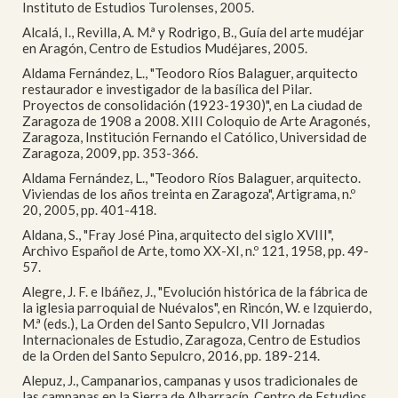
Instituto de Estudios Turolenses, 2005.
Alcalá, I., Revilla, A. M.ª y Rodrigo, B., Guía del arte mudéjar
en Aragón, Centro de Estudios Mudéjares, 2005.
Aldama Fernández, L., "Teodoro Ríos Balaguer, arquitecto
restaurador e investigador de la basílica del Pilar.
Proyectos de consolidación (1923-1930)", en La ciudad de
Zaragoza de 1908 a 2008. XIII Coloquio de Arte Aragonés,
Zaragoza, Institución Fernando el Católico, Universidad de
Zaragoza, 2009, pp. 353-366.
Aldama Fernández, L., "Teodoro Ríos Balaguer, arquitecto.
Viviendas de los años treinta en Zaragoza", Artigrama, n.º
20, 2005, pp. 401-418.
Aldana, S., "Fray José Pina, arquitecto del siglo XVIII",
Archivo Español de Arte, tomo XX-XI, n.º 121, 1958, pp. 49-
57.
Alegre, J. F. e Ibáñez, J., "Evolución histórica de la fábrica de
la iglesia parroquial de Nuévalos", en Rincón, W. e Izquierdo,
M.ª (eds.), La Orden del Santo Sepulcro, VII Jornadas
Internacionales de Estudio, Zaragoza, Centro de Estudios
de la Orden del Santo Sepulcro, 2016, pp. 189-214.
Alepuz, J., Campanarios, campanas y usos tradicionales de
las campanas en la Sierra de Albarracín, Centro de Estudios