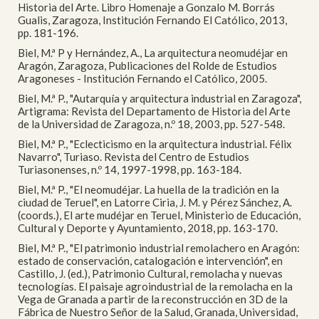
Historia del Arte. Libro Homenaje a Gonzalo M. Borrás
Gualis, Zaragoza, Institución Fernando El Católico, 2013,
pp. 181-196.
Biel, M.ª P y Hernández, A., La arquitectura neomudéjar en
Aragón, Zaragoza, Publicaciones del Rolde de Estudios
Aragoneses - Institución Fernando el Católico, 2005.
Biel, M.ª P., "Autarquía y arquitectura industrial en Zaragoza",
Artigrama: Revista del Departamento de Historia del Arte
de la Universidad de Zaragoza, n.º 18, 2003, pp. 527-548.
Biel, M.ª P., "Eclecticismo en la arquitectura industrial. Félix
Navarro", Turiaso. Revista del Centro de Estudios
Turiasonenses, n.º 14, 1997-1998, pp. 163-184.
Biel, M.ª P., "El neomudéjar. La huella de la tradición en la
ciudad de Teruel", en Latorre Ciria, J. M. y Pérez Sánchez, A.
(coords.), El arte mudéjar en Teruel, Ministerio de Educación,
Cultural y Deporte y Ayuntamiento, 2018, pp. 163-170.
Biel, M.ª P., "El patrimonio industrial remolachero en Aragón:
estado de conservación, catalogación e intervención", en
Castillo, J. (ed.), Patrimonio Cultural, remolacha y nuevas
tecnologías. El paisaje agroindustrial de la remolacha en la
Vega de Granada a partir de la reconstrucción en 3D de la
Fábrica de Nuestro Señor de la Salud, Granada, Universidad,