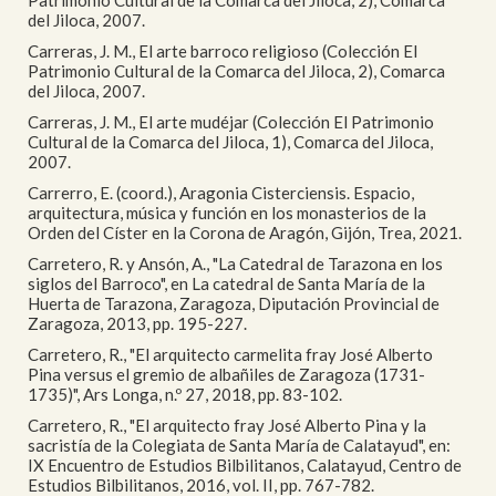
Patrimonio Cultural de la Comarca del Jiloca, 2), Comarca
del Jiloca, 2007.
Carreras, J. M., El arte barroco religioso (Colección El
Patrimonio Cultural de la Comarca del Jiloca, 2), Comarca
del Jiloca, 2007.
Carreras, J. M., El arte mudéjar (Colección El Patrimonio
Cultural de la Comarca del Jiloca, 1), Comarca del Jiloca,
2007.
Carrerro, E. (coord.), Aragonia Cisterciensis. Espacio,
arquitectura, música y función en los monasterios de la
Orden del Císter en la Corona de Aragón, Gijón, Trea, 2021.
Carretero, R. y Ansón, A., "La Catedral de Tarazona en los
siglos del Barroco", en La catedral de Santa María de la
Huerta de Tarazona, Zaragoza, Diputación Provincial de
Zaragoza, 2013, pp. 195-227.
Carretero, R., "El arquitecto carmelita fray José Alberto
Pina versus el gremio de albañiles de Zaragoza (1731-
1735)", Ars Longa, n.º 27, 2018, pp. 83-102.
Carretero, R., "El arquitecto fray José Alberto Pina y la
sacristía de la Colegiata de Santa María de Calatayud", en:
IX Encuentro de Estudios Bilbilitanos, Calatayud, Centro de
Estudios Bilbilitanos, 2016, vol. II, pp. 767-782.