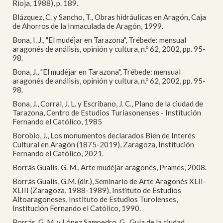
Rioja, 1988), p. 189.
Blázquez, C. y Sancho, T., Obras hidráulicas en Aragón, Caja
de Ahorros de la Inmaculada de Aragón, 1999.
Bona, I. J., "El mudéjar en Tarazona", Trébede: mensual
aragonés de análisis, opinión y cultura, n.º 62, 2002, pp. 95-
98.
Bona, J., "El mudéjar en Tarazona", Trébede: mensual
aragonés de análisis, opinión y cultura, n.º 62, 2002, pp. 95-
98.
Bona, J., Corral, J. L. y Escribano, J. C., Plano de la ciudad de
Tarazona, Centro de Estudios Turiasonenses - Institución
Fernando el Católico, 1985
Borobio, J., Los monumentos declarados Bien de Interés
Cultural en Aragón (1875-2019), Zaragoza, Institución
Fernando el Católico, 2021.
Borrás Gualis, G. M., Arte mudéjar aragonés, Prames, 2008.
Borrás Gualis, G.M. (dir.), Seminario de Arte Aragonés XLII-
XLIII (Zaragoza, 1988-1989), Instituto de Estudios
Altoaragoneses, Instituto de Estudios Turolenses,
Institución Fernando el Católico, 1990.
Borrás, G. M. y López Sampedro, G., Guía de la ciudad