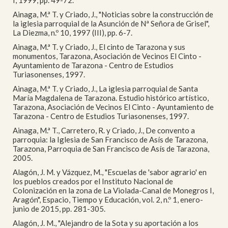
I, 1999, pp. 49-72.
Ainaga, M.ª T. y Criado, J., "Noticias sobre la construcción de
la iglesia parroquial de la Asunción de Nª Señora de Grisel",
La Diezma, n.º 10, 1997 (III), pp. 6-7.
Ainaga, M.ª T. y Criado, J., El cinto de Tarazona y sus
monumentos, Tarazona, Asociación de Vecinos El Cinto -
Ayuntamiento de Tarazona - Centro de Estudios
Turiasonenses, 1997.
Ainaga, M.ª T. y Criado, J., La iglesia parroquial de Santa
María Magdalena de Tarazona. Estudio histórico artístico,
Tarazona, Asociación de Vecinos El Cinto - Ayuntamiento de
Tarazona - Centro de Estudios Turiasonenses, 1997.
Ainaga, M.ª T., Carretero, R. y Criado, J., De convento a
parroquia: la Iglesia de San Francisco de Asís de Tarazona,
Tarazona, Parroquia de San Francisco de Asís de Tarazona,
2005.
Alagón, J. M. y Vázquez, M., "Escuelas de 'sabor agrario' en
los pueblos creados por el Instituto Nacional de
Colonización en la zona de La Violada-Canal de Monegros I,
Aragón", Espacio, Tiempo y Educación, vol. 2, n.º 1, enero-
junio de 2015, pp. 281-305.
Alagón, J. M., "Alejandro de la Sota y su aportación a los