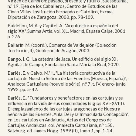
Virgen de Cambrón: pasado, presente y futuro", Suessetania,
n.º 19, Ejea de los Caballeros, Centro de Estudios de las
Cinco Villas, Institución Fernando el Católico, Excma.
Diputación de Zaragoza, 2000, pp. 98-109.
Baldellou, M. A. y Capitel, A., "Arquitectura española del
siglo XX", Summa Artis, vol. XL, Madrid, Espasa Calpe, 2001,
p. 276.
Ballarín, M. (coord.), Comarca de Valdejalón (Colección
Territorio, 4), Gobierno de Aragón, 2003.
Bango, I. G., La catedral de Jaca. Un edificio del siglo XI,
Aguilar de Campo, Fundación Santa María la Real, 2020.
Barlés, E. y Calvo, M.ª I., "La historia constructiva de la
cartuja de Nuestra Señora de las Fuentes (Huesca, España)",
Analecta Cartusiana (nouvelle série), n.º 7, t. IV, enero-junio
1992, pp. 5-42.
Barlés, E., "Fundadores y benefactores en las cartujas y su
influencia en la vida de sus comunidades (siglos XVI-XVIII).
El emplazamiento de las cartujas aragonesas de Nuestra
Señora de las Fuentes, Aula Dei y la Inmaculada Concepción",
en Los cartujos en Andalucía, Actas del Congreso de
Cartujas Andaluzas, col. Analecta Cartusiana, n.º 150,
Salzburg, ed. James Hogg, 1999 (II), tomo 1, pp. 1-24.