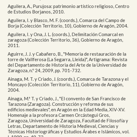
Aguilera, A., Purujosa: patrimonio artístico religioso, Centro
de Estudios Borjanos, 2010.
Aguilera, I. y Blasco, M. F. (coords.), Comarca del Campo de
Borja (Colección Territorio, 10), Gobierno de Aragón, 2004.
Aguilera, I. y Ona, J. L. (coords.), Delimitación Comarcal en
zaragoza (Colección Territorio, 36), Gobierno de Aragón,
2011.
Aguirre, J. J. y Cabañero, B., "Memoria de restauración de la
torre de Vallferosa (La Segarra, Lleida)", Artigrama: Revista
del Departamento de Historia del Arte de la Universidad de
Zaragoza, n.º 24, 2009, pp. 701-732.
Ainaga, M. T. y Criado, J. (coords.), Comarca de Tarazona y el
Moncayo (Colección Territorio, 11), Gobierno de Aragón,
2004.
Ainaga, M.ª T. y Criado, J., "El convento de San Francisco de
Tarazona (Zaragoza). Construcción y reforma de sus
edificios medievales", en Aragón en la Edad Media, XIV-XV.
Homenaje a la profesora Carmen Orcástegui Gros,
Zaragoza, Universidad de Zaragoza, Facultad de Filosofía y
Letras, Departamento de Historia Medieval, Ciencias y
Técnicas Historiográficas y Estudios Árabes e Islámicos, vol.