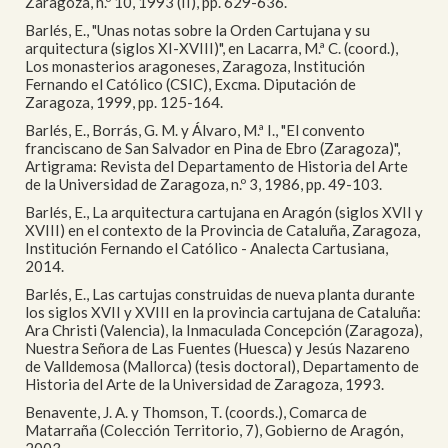
Zaragoza, n.º 10, 1993 (II), pp. 629-636.
Barlés, E., "Unas notas sobre la Orden Cartujana y su
arquitectura (siglos XI-XVIII)", en Lacarra, M.ª C. (coord.),
Los monasterios aragoneses, Zaragoza, Institución
Fernando el Católico (CSIC), Excma. Diputación de
Zaragoza, 1999, pp. 125-164.
Barlés, E., Borrás, G. M. y Álvaro, M.ª I., "El convento
franciscano de San Salvador en Pina de Ebro (Zaragoza)",
Artigrama: Revista del Departamento de Historia del Arte
de la Universidad de Zaragoza, n.º 3, 1986, pp. 49-103.
Barlés, E., La arquitectura cartujana en Aragón (siglos XVII y
XVIII) en el contexto de la Provincia de Cataluña, Zaragoza,
Institución Fernando el Católico - Analecta Cartusiana,
2014.
Barlés, E., Las cartujas construidas de nueva planta durante
los siglos XVII y XVIII en la provincia cartujana de Cataluña:
Ara Christi (Valencia), la Inmaculada Concepción (Zaragoza),
Nuestra Señora de Las Fuentes (Huesca) y Jesús Nazareno
de Valldemosa (Mallorca) (tesis doctoral), Departamento de
Historia del Arte de la Universidad de Zaragoza, 1993.
Benavente, J. A. y Thomson, T. (coords.), Comarca de
Matarraña (Colección Territorio, 7), Gobierno de Aragón,