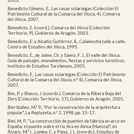
2003.
Benedicto Gimeno, E., Las casas solariegas (Colección El
Patrimonio Cultural de la Comarca del Jiloca, 4), Comarca
del Jiloca, 2007.
Benedicto, E. (coord.), Comarca del Jiloca (Colección
Territorio, 9), Gobierno de Aragón, 2003.
Benedicto, E. y Alcañiz Gutiérrez, Á., Calamocha calle a calle,
Centro de Estudios del Jiloca, 1995.
Benedicto, E., de Jaime, Ch. y Sáenz, F. J., El valle del Jiloca.
Guía de paisajes, monumentos, fiestas y servicios turísticos,
Instituto de Estudios Turolenses, 2005.
Benedicto, E., Las casas solariegas (Colección El Patrimonio
Cultural de la Comarca del Jiloca, n.º 4), Comarca del Jiloca,
2007.
Bes, P. y Blasco, J. (coords.), Comarca de la Ribera Baja del
Ebro (Colección Territorio, 17), Gobierno de Aragón, 2005.
Biel Ibáñez, M.ª P., "Por la conservación de la arquitectura
popular", La Replazeta, n.º 2, 1998, pp. 15-17.
Biel, M. P., "La construcción de puentes de fábrica en arco en
España: el puente sobre el río Ara en Ainsa (Huesca)", en
Álvaro, M.ª I., Lomba, C. y Pano, J. L. (coords.), Estudios de