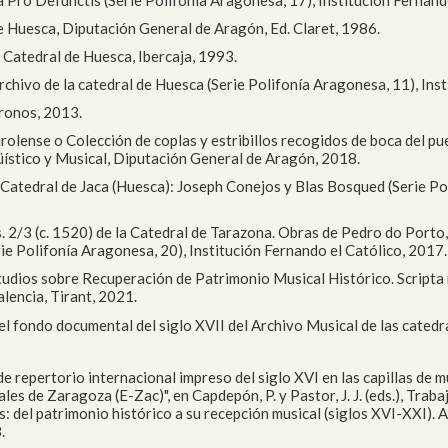
de Huesca, Diputación General de Aragón, Ed. Claret, 1986.
a Catedral de Huesca, Ibercaja, 1993.
Archivo de la catedral de Huesca (Serie Polifonía Aragonesa, 11), Ins
Kronos, 2013.
rolense o Colección de coplas y estribillos recogidos de boca del pue
üístico y Musical, Diputación General de Aragón, 2018.
a Catedral de Jaca (Huesca): Joseph Conejos y Blas Bosqued (Serie Po
ms. 2/3 (c. 1520) de la Catedral de Tarazona. Obras de Pedro do Port
ie Polifonía Aragonesa, 20), Institución Fernando el Católico, 2017.
studios sobre Recuperación de Patrimonio Musical Histórico. Scripta 
lencia, Tirant, 2021.
l fondo documental del siglo XVII del Archivo Musical de las catedral
de repertorio internacional impreso del siglo XVI en las capillas de 
les de Zaragoza (E-Zac)", en Capdepón, P. y Pastor, J. J. (eds.), Trab
es: del patrimonio histórico a su recepción musical (siglos XVI-XXI)
.