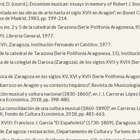
ord, D. (coord.), Encomium musicae: essays in memory of Robert J. S
ntada en las obras de arte hasta el siglo XVII en Aragón", en Bonet Co
e de Madrid, 1983, pp. 199-214.
s ms. 2 y 5 de la catedral de Tarazona (Serie Polifonía Aragonesa, 9)
VII, Librería General, 1977.
XVII, Zaragoza, Institución Fernando el Católico, 1977.
 de la catedral de Tarazona (Serie Polifonía Aragonesa, 15), Instituc
ca de la colegial de Daroca (Zaragoza), de los siglos XVII y XVIII (Se
sica de Zaragoza en los siglos XV, XVI y XVII (Serie Polifonía Aragon
io barroco en Aragón y su contexto hispánico", Revista de Musicología
ación musical y cultura nacional (1830-1860)", en J. J. Carreras López
tura Económica, 2018, pp. 398-480.
, "La consolidación de una cultura musical (1860-1890)", en Carreras Lóp
XIX, Fondo de Cultura Económica, 2018, pp. 481-663.
glo XVIII: Francisco J. García "El Españoleto" (1730-1809), Zaragoza, 
eo de Zaragoza: restauración, Departamento de Cultura y Turismo de 
sa Pro Defunctis (Serie Polifonía Aragonesa, 17), Institución Fernand