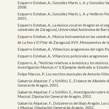
Ezquerro Esteban, A., González Marín, L. A. y González Va
2008.
Ezquerro Esteban, A., González Marín, L. A. y Heilbron Fer
2005.
Ezquerro Esteban, A., La música vocal en Aragón en el seg
catedrales de Zaragoza), Universidad Autónoma de Barc
Ezquerro Esteban, A., Música instrumental en las catedrale
de La Seo y El Pilar de Zaragoza) XVII, Monumentos de la
Ezquerro Esteban, A., Villancicos aragoneses del siglo X
Ezquerro Esteban, A., Villancicos policorales aragoneses
Ezquerro, A., "Noticias relativas a la música y los músic
Investigación Musical, n.º 6 (Ejemplar dedicado a: Estudi
Felipe Marcos, P., Los escritos musicales de Antonio Féli
Gabarrús Alquézar, F. y Szöllösi, E., El dance de Albalate
General de Aragón, 2001.
Gabarrús Alquézar, F. y Szöllösi, E., Investigación sobre
Musical. Diputación General de Aragón, 2002.
Gabarrús Alquézar, F., Dulzaineros del Bajo Aragón, Los ú
y Musical, Diputación General de Aragón, 2002.