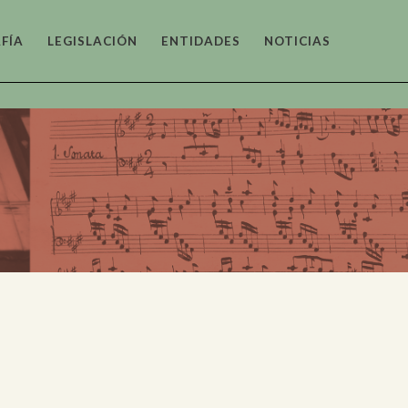
FÍA
LEGISLACIÓN
ENTIDADES
NOTICIAS
tónico
as y
fico
o y
tico
co y