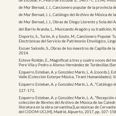
de Mur Bernad, J. J., Cancionero popular de la provincia 
de Mur Bernad, J. J., Catálogo del Archivo de Música de l
de Mur Bernad, J. J., Obras de Diego Llorente y Sola del 
del Barrio Aranda, L., Musicando Aragón y su tradición, 
Doporto, S., Turón, A. y Souto, M., Cancionero Popular Tu
Electrónicas del Servicio de Patrimonio Etnológico, Ling
Escuer Salcedo, S., Obras de los maestros de Capilla de l
2014.
Esteve Roldán, E., Magníficat a tres y cuatro voces del 
Pere Vila y Pedro o Alonso Hernández de Tordesillas (Ser
Ezquerro Esteban, A. y González Marín, L. A. (coords.), E
Valle (Colección Euterpe Música, Tirant Humanidades), Va
Ezquerro Esteban, A. y González Marín, L. A., "Catálogo de
127-171.
Ezquerro Esteban, A. y González Marín, L. A., "Recepción 
colección de libretes del Archivo de Música de las Catedra
literatura en la obra cervantina [Las músicas de Cervant
del CIDOM-UCLM], Madrid, Alpuerto, 2017, pp. 107-158