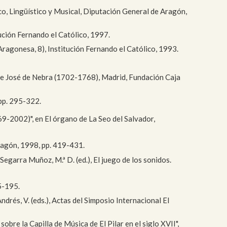
ico, Lingüístico y Musical, Diputación General de Aragón,
ución Fernando el Católico, 1997.
ragonesa, 8), Institución Fernando el Católico, 1993.
 de José de Nebra (1702-1768), Madrid, Fundación Caja
 pp. 295-322.
69-2002)", en El órgano de La Seo del Salvador,
Aragón, 1998, pp. 419-431.
 Segarra Muñoz, M.ª D. (ed.), El juego de los sonidos.
75-195.
ndrés, V. (eds.), Actas del Simposio Internacional El
obre la Capilla de Música de El Pilar en el siglo XVII",