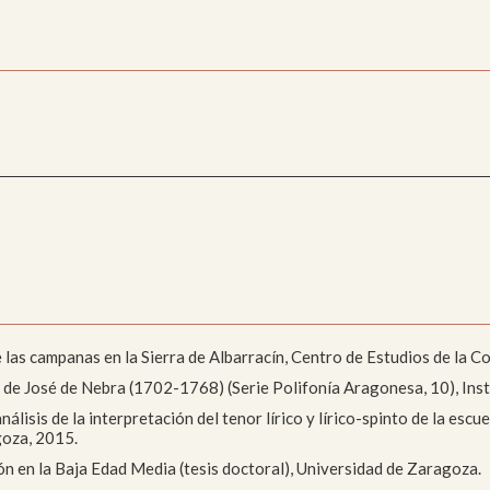
moria
Colecciones
sajístico y
Paleontológico
anístico
e las campanas en la Sierra de Albarracín, Centro de Estudios de la 
da de José de Nebra (1702-1768) (Serie Polifonía Aragonesa, 10), Ins
lisis de la interpretación del tenor lírico y lírico-spinto de la escue
goza, 2015.
ón en la Baja Edad Media (tesis doctoral), Universidad de Zaragoza.