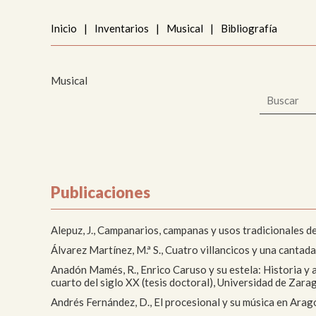
Me
Inicio
|
Inventarios
|
Musical
|
Bibliografía
Pai
Urb
Musical
Publicaciones
Alepuz, J., Campanarios, campanas y usos tradicionales d
Álvarez Martínez, M.ª S., Cuatro villancicos y una canta
Anadón Mamés, R., Enrico Caruso y su estela: Historia y aná
cuarto del siglo XX (tesis doctoral), Universidad de Zara
Andrés Fernández, D., El procesional y su música en Arag