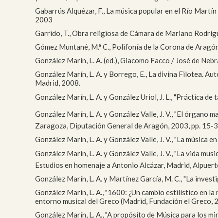
Gabarrús Alquézar, F., La música popular en el Río Martín
2003
Garrido, T., Obra religiosa de Cámara de Mariano Rodríg
Gómez Muntané, M.ª C., Polifonía de la Corona de Aragón,
González Marín, L. A. (ed.), Giacomo Facco / José de Neb
González Marín, L. A. y Borrego, E., La divina Filotea.
Madrid, 2008.
González Marín, L. A. y González Uriol, J. L., "Práctica de
González Marín, L. A. y González Valle, J. V., "El órgano
Zaragoza, Diputación General de Aragón, 2003, pp. 15-
González Marín, L. A. y González Valle, J. V., "La música
González Marín, L. A. y González Valle, J. V., "La vida mus
Estudios en homenaje a Antonio Alcázar, Madrid, Alpue
González Marín, L. A. y Martínez García, M. C., "La invest
González Marín, L. A., "1600: ¿Un cambio estilístico en la 
entorno musical del Greco (Madrid, Fundación el Greco, 20
González Marín, L. A., "A propósito de Música para los min