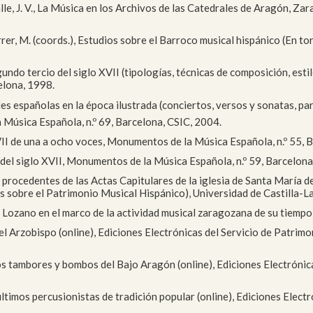
lle, J. V., La Música en los Archivos de las Catedrales de Aragón, Z
rer, M. (coords.), Estudios sobre el Barroco musical hispánico (En tor
undo tercio del siglo XVII (tipologías, técnicas de composición, esti
elona, 1998.
s españolas en la época ilustrada (conciertos, versos y sonatas, para 
 Música Española, n.º 69, Barcelona, CSIC, 2004.
VII de una a ocho voces, Monumentos de la Música Española, n.º 55, 
 del siglo XVII, Monumentos de la Música Española, n.º 59, Barcelona
os, procedentes de las Actas Capitulares de la iglesia de Santa María
os sobre el Patrimonio Musical Hispánico), Universidad de Castilla-L
x Lozano en el marco de la actividad musical zaragozana de su tiempo
 del Arzobispo (online), Ediciones Electrónicas del Servicio de Patri
 los tambores y bombos del Bajo Aragón (online), Ediciones Electrónic
ltimos percusionistas de tradición popular (online), Ediciones Elect