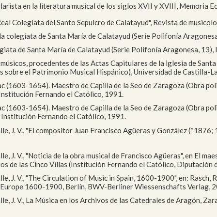
larista en la literatura musical de los siglos XVII y XVIII, Memoria Ec
Real Colegiata del Santo Sepulcro de Calatayud", Revista de musicologí
n la colegiata de Santa María de Calatayud (Serie Polifonía Aragonesa
olegiata de Santa María de Calatayud (Serie Polifonía Aragonesa, 13),
os músicos, procedentes de las Actas Capitulares de la iglesia de Sa
os sobre el Patrimonio Musical Hispánico), Universidad de Castilla-L
c (1603-1654). Maestro de Capilla de la Seo de Zaragoza (Obra poli
Institución Fernando el Católico, 1991.
c (1603-1654). Maestro de Capilla de la Seo de Zaragoza (Obra poli
 Institución Fernando el Católico, 1991.
le, J. V., "El compositor Juan Francisco Agüeras y González (*1876; 1
lle, J. V., "Noticia de la obra musical de Francisco Agüeras", en El 
ios de las Cinco Villas (Institución Fernando el Católico, Diputación
le, J. V., "The Circulation of Music in Spain, 1600-1900", en: Rasch, 
in Europe 1600-1900, Berlín, BWV-Berliner Wiessenschafts Verlag, 2
lle, J. V., La Música en los Archivos de las Catedrales de Aragón, Z