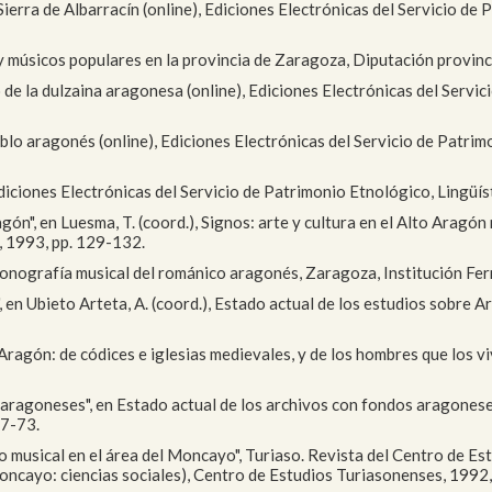
Sierra de Albarracín (online), Ediciones Electrónicas del Servicio de
es y músicos populares en la provincia de Zaragoza, Diputación provin
o de la dulzaina aragonesa (online), Ediciones Electrónicas del Servi
ueblo aragonés (online), Ediciones Electrónicas del Servicio de Patri
, Ediciones Electrónicas del Servicio de Patrimonio Etnológico, Lingü
agón", en Luesma, T. (coord.), Signos: arte y cultura en el Alto Ara
, 1993, pp. 129-132.
, Iconografía musical del románico aragonés, Zaragoza, Institución Fe
", en Ubieto Arteta, A. (coord.), Estado actual de los estudios sobre 
Aragón: de códices e iglesias medievales, y de los hombres que los vi
s aragoneses", en Estado actual de los archivos con fondos aragonese
67-73.
o musical en el área del Moncayo", Turiaso. Revista del Centro de Est
oncayo: ciencias sociales), Centro de Estudios Turiasonenses, 1992