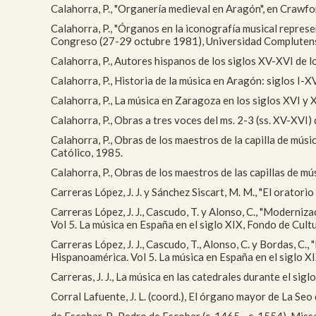
Calahorra, P., "Organería medieval en Aragón", en Crawf
Calahorra, P., "Órganos en la iconografía musical represe
Congreso (27-29 octubre 1981), Universidad Complutens
Calahorra, P., Autores hispanos de los siglos XV-XVI de lo
Calahorra, P., Historia de la música en Aragón: siglos I-X
Calahorra, P., La música en Zaragoza en los siglos XVI y 
Calahorra, P., Obras a tres voces del ms. 2-3 (ss. XV-XVI)
Calahorra, P., Obras de los maestros de la capilla de músi
Católico, 1985.
Calahorra, P., Obras de los maestros de las capillas de mú
Carreras López, J. J. y Sánchez Siscart, M. M., "El orator
Carreras López, J. J., Cascudo, T. y Alonso, C., "Moderniz
Vol 5. La música en España en el siglo XIX, Fondo de Cul
Carreras López, J. J., Cascudo, T., Alonso, C. y Bordas, C.
Hispanoamérica. Vol 5. La música en España en el siglo 
Carreras, J. J., La música en las catedrales durante el si
Corral Lafuente, J. L. (coord.), El órgano mayor de La S
de Escobar, P., Pedro de Escobar (c. 1465 - c. 1554). Mis