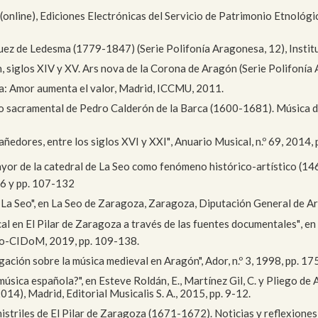
 (online), Ediciones Electrónicas del Servicio de Patrimonio Etnológ
uez de Ledesma (1779-1847) (Serie Polifonía Aragonesa, 12), Instit
 siglos XIV y XV. Ars nova de la Corona de Aragón (Serie Polifonía A
ra: Amor aumenta el valor, Madrid, ICCMU, 2011.
 Auto sacramental de Pedro Calderón de la Barca (1600-1681). Música
 tañedores, entre los siglos XVI y XXI", Anuario Musical, n.º 69, 2014,
 mayor de la catedral de La Seo como fenómeno histórico-artístico (14
36 y pp. 107-132
 en La Seo", en La Seo de Zaragoza, Zaragoza, Diputación General de 
ical en El Pilar de Zaragoza a través de las fuentes documentales", en
rto-CIDoM, 2019, pp. 109-138.
igación sobre la música medieval en Aragón", Ador, n.º 3, 1998, pp. 1
música española?", en Esteve Roldán, E., Martínez Gil, C. y Pliego de A
14), Madrid, Editorial Musicalis S. A., 2015, pp. 9-12.
istriles de El Pilar de Zaragoza (1671-1672). Noticias y reflexiones s