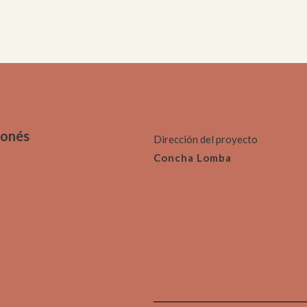
moria
Colecciones
sajístico y
Paleontológico
anístico
gonés
Dirección del proyecto
Concha Lomba