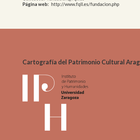
Página web
http://www.fqll.es/fundacion.php
Me
Pai
Urb
Cartografía del Patrimonio Cultural Ara