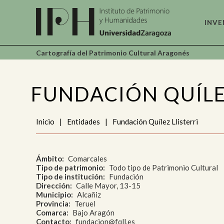
INVE
Cartografía del Patrimonio Cultural Aragonés
Arc
Do
FUNDACIÓN QUÍLE
Art
Inicio
|
Entidades
|
Fundación Quílez Llisterri
Cie
Ind
Ámbito
Comarcales
Tipo de patrimonio
Todo tipo de Patrimonio Cultural
Tipo de institución
Fundación
Etn
Dirección
Calle Mayor, 13-15
Et
Municipio
Alcañiz
Provincia
Teruel
Comarca
Bajo Aragón
Lug
Contacto
fundacion@fqll.es