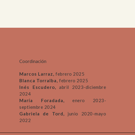
Coordinación
Marcos Larraz,
febrero 2025
Blanca Torralba,
febrero 2025
Inés Escudero,
abril 2023-diciembre
2024
María Foradada,
enero 2023-
septiembre 2024
Gabriela de Tord,
junio 2020-mayo
2022