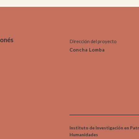
moria
Colecciones
sajístico y
Paleontológico
anístico
gonés
Dirección del proyecto
Concha Lomba
Instituto de Investigación en Pat
Humanidades