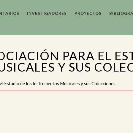
NTARIOS
INVESTIGADORES
PROYECTOS
BIBLIOGRA
hivístico y
Arqueológico
Arquitec
cumental
CIACIÓN PARA EL ES
ístico
Audiovisual y
Bibliotec
SICALES Y SUS COLE
Fotográfico
Bibliográ
 Estudio de los Instrumentos Musicales y sus Colecciones
ntífico-Técnico e
Emigrado y Exiliado
Epigráfic
ustrial
Numismá
ográfico y
Histórico e
Lingüísti
nológico
Historiográfico
Literario
ares de la
Museos y
Musical