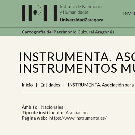
INVE
Cartografía del Patrimonio Cultural Aragonés
Arc
Do
INSTRUMENTA. ASO
Art
INSTRUMENTOS MU
Inicio
|
Entidades
|
INSTRUMENTA. Asociación para el
Cie
Ind
Ámbito
Nacionales
Etn
Tipo de institución
Asociación
Et
Página web
https://www.instrumenta.es/
Lug