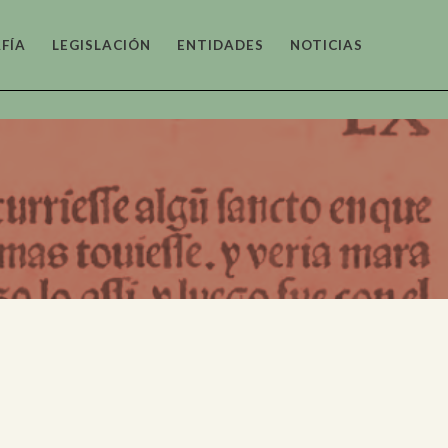
FÍA
LEGISLACIÓN
ENTIDADES
NOTICIAS
tónico
as y
fico
o y
tico
co y