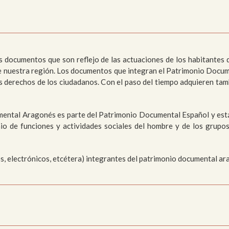
moria
Colecciones
sajístico y
Paleontológico
anístico
cumentos que son reflejo de las actuaciones de los habitantes de e
e nuestra región.
Los documentos que integran el Patrimonio Document
os derechos de los ciudadanos. C
on el paso del tiempo adquieren tam
mental Aragonés es parte del Patrimonio Documental Español y está
io de funciones y actividades sociales del hombre y de los grupo
s, electrónicos, etcétera) integrantes del patrimonio documental ar