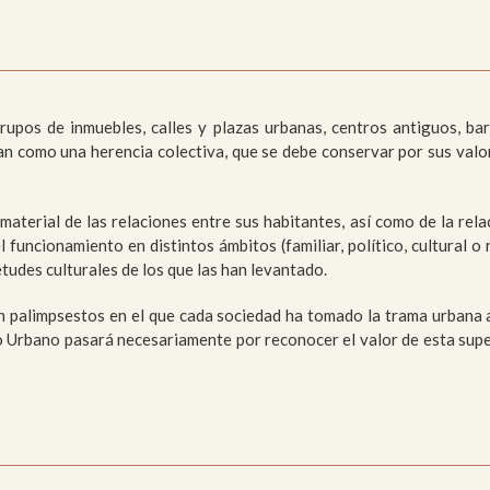
moria
Colecciones
sajístico y
Paleontológico
anístico
upos de inmuebles, calles y plazas urbanas, centros antiguos, bar
an como una herencia colectiva, que se debe conservar por sus valore
terial de las relaciones entre sus habitantes, así como de la rel
l funcionamiento en distintos ámbitos (familiar, político, cultural o
etudes culturales de los que las han levantado.
n palimpsestos en el que cada sociedad ha tomado la trama urbana 
 Urbano pasará necesariamente por reconocer el valor de esta super