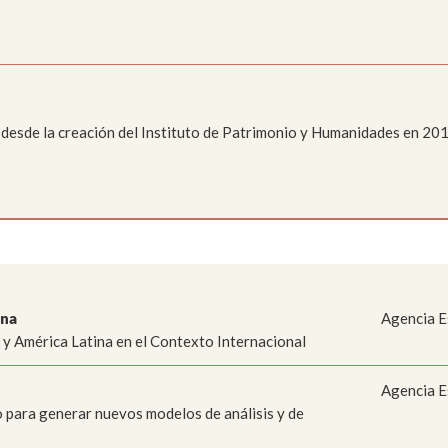
moria
Colecciones
sajístico y
Paleontológico
anístico
 desde la creación del Instituto de Patrimonio y Humanidades en 2019
ana
Agencia E
y América Latina en el Contexto Internacional
Agencia E
 para generar nuevos modelos de análisis y de