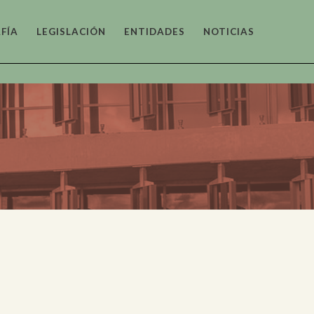
FÍA
LEGISLACIÓN
ENTIDADES
NOTICIAS
tónico
as y
fico
o y
tico
co y