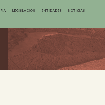
FÍA
LEGISLACIÓN
ENTIDADES
NOTICIAS
tónico
as y
fico
o y
tico
co y