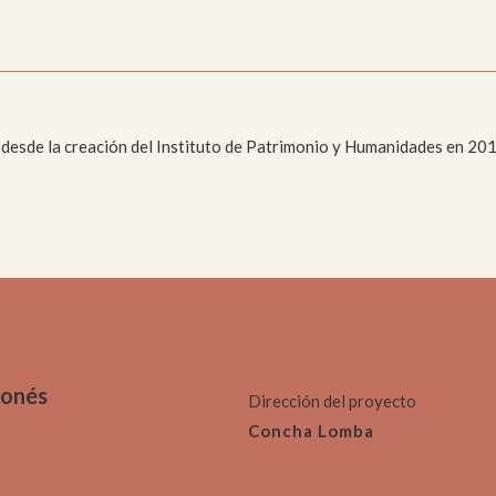
moria
Colecciones
sajístico y
Paleontológico
anístico
 desde la creación del Instituto de Patrimonio y Humanidades en 2019
gonés
Dirección del proyecto
Concha Lomba