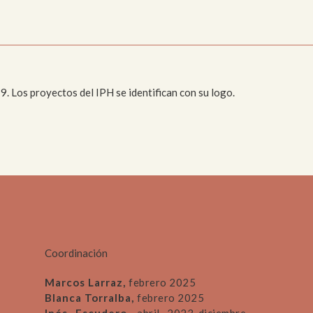
. Los proyectos del IPH se identifican con su logo.
Coordinación
Marcos Larraz,
febrero 2025
Blanca Torralba,
febrero 2025
Inés Escudero,
abril 2023-diciembre